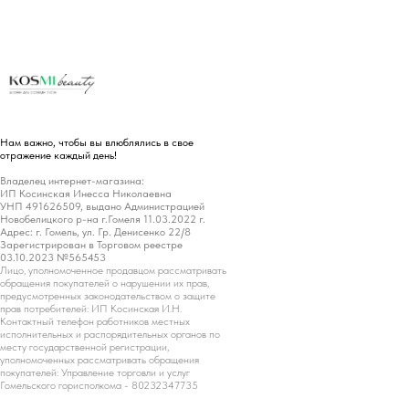
Нам важно, чтобы вы влюблялись в свое
отражение каждый день!
Владелец интернет-магазина:
ИП Косинская Инесса Николаевна
УНП 491626509, выдано Администрацией
Новобелицкого р-на г.Гомеля 11.03.2022 г.
Адрес: г. Гомель, ул. Гр. Денисенко 22/8
Зарегистрирован в Торговом реестре
03.10.2023 №565453
Лицо, уполномоченное продавцом рассматривать
обращения покупателей о нарушении их прав,
предусмотренных законодательством о защите
прав потребителей: ИП Косинская И.Н.
Контактный телефон работников местных
исполнительных и распорядительных органов по
месту государственной регистрации,
уполномоченных рассматривать обращения
покупателей: Управление торговли и услуг
Гомельского горисполкома - 80232347735