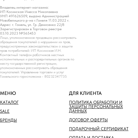
Владелец интернет-магазина:
ИП Косинская Инесса Николаевна
УНП 491626509, выдано Администрацией
Новобелицкого р-на г.Гомеля 11.03.2022 г.
Адрес: г. Гомель, ул. Гр. Денисенко 22/8
Зарегистрирован в Торговом реестре
03.10.2023 №565453
Лицо, уполномоченное продавцом рассматривать
обращения покупателей о нарушении их прав,
предусмотренных законодательством о защите
прав потребителей: ИП Косинская И.Н.
Контактный телефон работников местных
исполнительных и распорядительных органов по
месту государственной регистрации,
уполномоченных рассматривать обращения
покупателей: Управление торговли и услуг
Гомельского горисполкома - 80232347735
МЕНЮ
ДЛЯ КЛИЕНТА
КАТАЛОГ
ПОЛИТИКА ОБРАБОТКИ И
ЗАЩИТЫ ПЕРСОНАЛЬНЫХ
ДАННЫХ
SALE
ДОГОВОР ОФЕРТЫ
БРЕНДЫ
ПОДАРОЧНЫЙ СЕРТИФИКАТ
ОПЛАТА И ДОСТАВКА