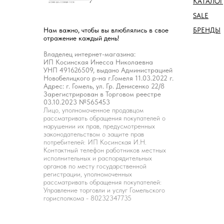
КАТАЛОГ
SALE
БРЕНДЫ
Нам важно, чтобы вы влюблялись в свое
отражение каждый день!
Владелец интернет-магазина:
ИП Косинская Инесса Николаевна
УНП 491626509, выдано Администрацией
Новобелицкого р-на г.Гомеля 11.03.2022 г.
Адрес: г. Гомель, ул. Гр. Денисенко 22/8
Зарегистрирован в Торговом реестре
03.10.2023 №565453
Лицо, уполномоченное продавцом
рассматривать обращения покупателей о
нарушении их прав, предусмотренных
законодательством о защите прав
потребителей: ИП Косинская И.Н.
Контактный телефон работников местных
исполнительных и распорядительных
органов по месту государственной
регистрации, уполномоченных
рассматривать обращения покупателей:
Управление торговли и услуг Гомельского
горисполкома - 80232347735