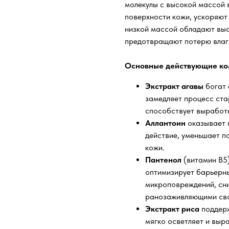
молекулы с высокой массой
поверхности кожи, ускоряют
низкой массой обладают вы
предотвращают потерю влаги
Основные действующие ко
Экстракт агавы
богат 
замедляет процесс ста
способствует выработк
Аллантоин
оказывает
действие, уменьшает п
кожи.
Пантенол
(витамин В5
оптимизирует барьерны
микроповреждений, сн
ранозаживляющими св
Экстракт риса
поддерж
мягко осветляет и выр