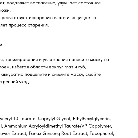
ет, подавляет воспаление, улучшает состояние
кожи.
 препятствует испарению влаги и защищает от
ляет процесс старения.
и.
я, тонизирования и увлажнения нанесите маску на
оем, избегая области вокруг глаз и губ,
 аккуратно подцепите и снимите маску, смойте
тренний уход.
eryl-10 Laurate, Caprylyl Glycol, Ethylhexylglycerin,
ycol, Ammonium Acryloyldimethyl Taurate/VP Copolymer,
Flower Extract, Panax Ginseng Root Extract, Tocopherol,