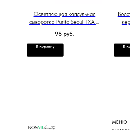
Осветляющая капсульная
Восс
сыворотка Purito Seoul TXA 6
кер
Niacinamide 10 Retinal Serum,
Lumino
98
руб.
30мл
В корзину
В к
МЕНЮ