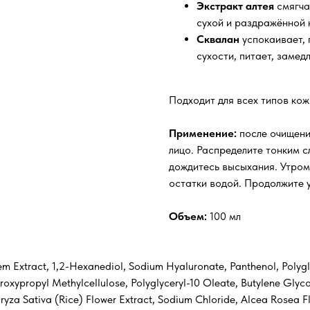
Экстракт алтея
смягча
сухой и раздражённой 
Сквалан
успокаивает,
сухости, питает, замед
Подходит для всех типов кож
Применение:
после очищени
лицо. Распределите тонким сл
дождитесь высыхания. Утром
остатки водой. Продолжите у
Объем:
100 мл
m Extract, 1,2-Hexanediol, Sodium Hyaluronate, Panthenol, Polyglyc
ydroxypropyl Methylcellulose, Polyglyceryl-10 Oleate, Butylene Gl
Oryza Sativa (Rice) Flower Extract, Sodium Chloride, Alcea Rosea 