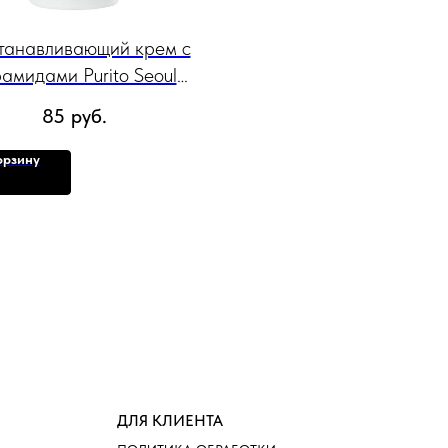
танавливающий крем с
амидами Purito Seoul
us Ceramide Moisturizer,
85
руб.
100 мл.
орзину
ДЛЯ КЛИЕНТА