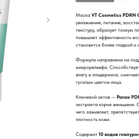
Маска
VT Cosmetics PDRN 
увлажнение, питание, восст
текстуру, образует тонкую п
повышает эффективность во
становится более гладкой и
Формула направлена на под
микрорельефа. Способствует
влагу в эпидермисе, смягчае
тусклым цветом лица.
Ключевой актив —
Panax PD
экстракта корня женьшеня. С
чего заживляет, препятству
плотность кожи.
Содержит
10 видов гиалуро