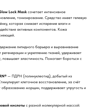
Glow Lock Mask
сочетает интенсивное
ановление, тонизирование. Средство имеет гелевую
лёнку, которая снижает испарение влаги и
здействия активных компонентов. Кожа
 сияющей.
держание липидного барьера и выравнивание
 регенерации и укреплению тканей, удерживает
т, повышает эластичность. Помогает бороться с
RN®
— ПДРН (полинуклеотид), добытый из
тимулирует клеточное восстановление, за счёт
ет образованию морщин, поддерживает упругость и
новой кислоты
с разной молекулярной массой: