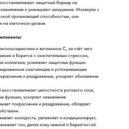
 восстанавливают защитный барьер на
 заживление и уменьшают шелушение. Молекулы с
сокой проникающей способностью, они
 на клеточном уровне.
мпоненты:
антиоксидантами и витамином C, за счёт чего
рения и борется с окислительным стрессом,
е коллагена, усиливает защитные функции.
 выраженное смягчающее и успокаивающее
окраснение и раздражение, ускоряет обновление
) восстанавливает целостность рогового слоя,
е функции, ускоряет заживление
имает покраснение и раздражение, обладает
ойствами.
ивает молодость, увлажняет и кондиционирует,
авнивает тон, делая кожу нежной и бархатистой.