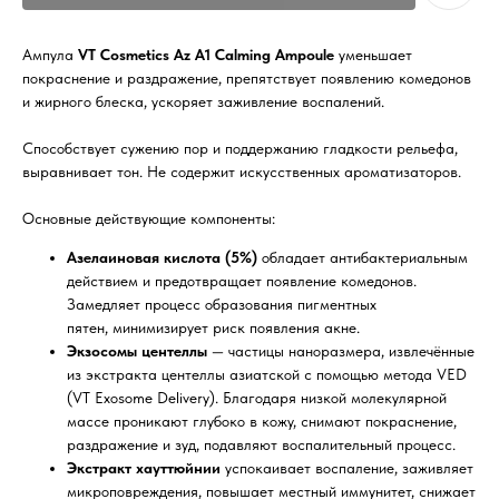
Ампула
VT Cosmetics Az A1 Calming Ampoule
уменьшает
покраснение и раздражение, препятствует появлению комедонов
и жирного блеска, ускоряет заживление воспалений.
Способствует сужению пор и поддержанию гладкости рельефа,
выравнивает тон. Не содержит искусственных ароматизаторов.
Основные действующие компоненты:
Азелаиновая кислота (5%)
обладает антибактериальным
действием и предотвращает появление комедонов.
Замедляет процесс образования пигментных
пятен, минимизирует риск появления акне.
Экзосомы центеллы
— частицы наноразмера, извлечённые
из экстракта центеллы азиатской с помощью метода VED
(VT Exosome Delivery). Благодаря низкой молекулярной
массе проникают глубоко в кожу, снимают покраснение,
раздражение и зуд, подавляют воспалительный процесс.
Экстракт хауттюйнии
успокаивает воспаление, заживляет
микроповреждения, повышает местный иммунитет, снижает