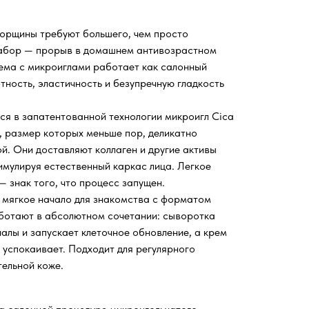
морщины требуют большего, чем просто
набор — прорыв в домашнем антивозрастном
тема с микроиглами работает как салонный
тность, эластичность и безупречную гладкость
ся в запатентованной технологии микроигл Cica
, размер которых меньше пор, деликатно
й. Они доставляют коллаген и другие активы
имулируя естественный каркас лица. Легкое
 знак того, что процесс запущен.
, мягкое начало для знакомства с форматом
работают в абсолютном сочетании: сыворотка
алы и запускает клеточное обновление, а крем
и успокаивает. Подходит для регулярного
тельной коже.