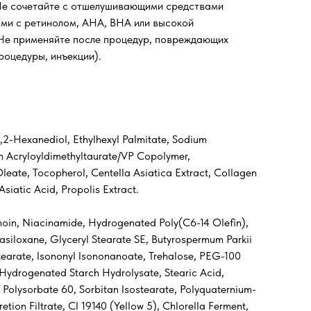
е сочетайте с отшелушивающими средствами
ами с ретинолом, AHA, BHA или высокой
Не применяйте после процедур, повреждающих
роцедуры, инъекции).
1,2-Hexanediol, Ethylhexyl Palmitate, Sodium
m Acryloyldimethyltaurate/VP Copolymer,
leate, Tocopherol, Centella Asiatica Extract, Collagen
iatic Acid, Propolis Extract.
xanoin, Niacinamide, Hydrogenated Poly(C6-14 Olefin),
siloxane, Glyceryl Stearate SE, Butyrospermum Parkii
Stearate, Isononyl Isononanoate, Trehalose, PEG-100
 Hydrogenated Starch Hydrolysate, Stearic Acid,
, Polysorbate 60, Sorbitan Isostearate, Polyquaternium-
tion Filtrate, CI 19140 (Yellow 5), Chlorella Ferment,