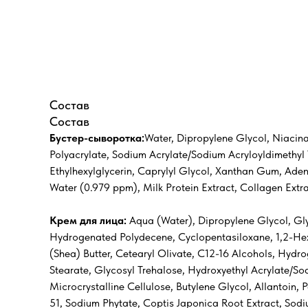
Состав
Состав
Бустер-сыворотка:
Water, Dipropylene Glycol, Niacina
Polyacrylate, Sodium Acrylate/Sodium Acryloyldimethyl
Ethylhexylglycerin, Caprylyl Glycol, Xanthan Gum, Aden
Water (0.979 ppm), Milk Protein Extract, Collagen Extr
Крем для лица:
Aqua (Water), Dipropylene Glycol, Gly
Hydrogenated Polydecene, Cyclopentasiloxane, 1,2-Hexa
(Shea) Butter, Cetearyl Olivate, C12-16 Alcohols, Hydr
Stearate, Glycosyl Trehalose, Hydroxyethyl Acrylate/S
Microcrystalline Cellulose, Butylene Glycol, Allantoin,
51, Sodium Phytate, Coptis Japonica Root Extract, Sodium