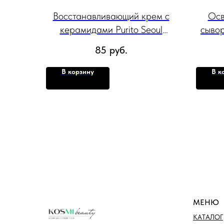
Восстанавливающий крем с
Осв
керамидами Purito Seoul
сывор
Luminous Ceramide Moisturizer,
Niaci
85
руб.
100 мл.
В корзину
В к
МЕНЮ
КАТАЛОГ