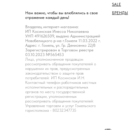
SALE
БРЕНДЫ
Нам важно, чтобы вы влюблялись в свое
отражение каждый день!
Владелец интернет-магазина:
ИП Косинская Инесса Николаевна
УНП 491626509, выдано Администрацией
Новобелицкого р-на г.Гомеля 11.03.2022 г.
Адрес: г. Гомель, ул. Гр. Денисенко 22/8
Зарегистрирован в Торговом реестре
03.10.2023 №565453
Лицо, уполномоченное продавцом
рассматривать обращения покупателей о
нарушении их прав, предусмотренных
законодательством о защите прав
потребителей: ИП Косинская И.Н.
Контактный телефон работников местных
исполнительных и распорядительных
органов по месту государственной
регистрации, уполномоченных
рассматривать обращения покупателей:
Управление торговли и услуг Гомельского
горисполкома - 80232347735