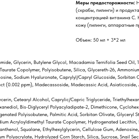
Меры предосторожности:
Н
(скрабы, пилинги) и продукт
концентрацией витамина C. 
кожу (пилинги, аппаратные п
Объем: 50 мл + 3*2 мл
mide, Glycerin, Butylene Glycol, Macadamia Ternifolia Seed Oil, 
 Taurate Copolymer, Polyisobutene, Silica, Glycereth-26, Ammoniu
osine, Sodium Hyaluronate, Caprylyl/Capryl Glucoside, Sorbitan O
act (0.002 ppm), Madecassoside, Madecassic Acid, Asiaticoside, As
cerin, Cetearyl Alcohol, Caprylic/Capric Triglyceride, Triethylhe
nediol, Bis-Diglyceryl Polyacyladipate-2, Dimethicone, Cyclohexa
ogenated Polyisobutene, Palmitic Acid, Sorbitan Olivate, Glyceryl 
odium Acryloyldimethyl Taurate Copolymer, Hydrogenated Lecithin,
 Panthenol, Squalane, Ethylhexylglycerin, Cellulose Gum, Adenosine
 Polyacrylate, Hydrolyzed Corn Starch, Silica, Sucrose, Snail Secre