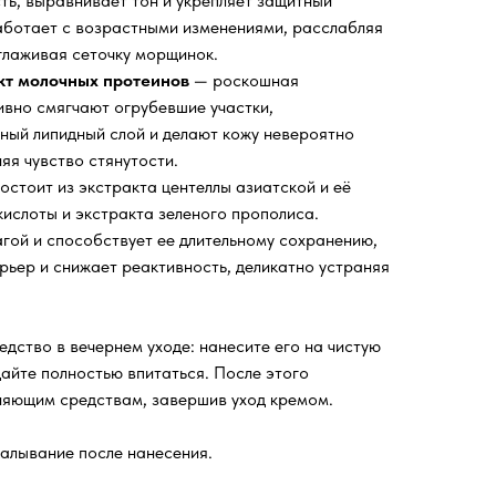
ть, выравнивает тон и укрепляет защитный
аботает с возрастными изменениями, расслабляя
глаживая сеточку морщинок.
кт молочных протеинов
— роскошная
ивно смягчают огрубевшие участки,
ый липидный слой и делают кожу невероятно
яя чувство стянутости.
остоит из экстракта центеллы азиатской и её
кислоты и экстракта зеленого прополиса.
гой и способствует ее длительному сохранению,
рьер и снижает реактивность, деликатно устраняя
дство в вечернем уходе: нанесите его на чистую
дайте полностью впитаться. После этого
жняющим средствам, завершив уход кремом.
алывание после нанесения.