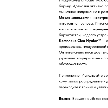
Ниацинамид стирает тусклос
барьер. Аденозин активно р
мышечное напряжение и раз
Масло макадамии
и
экстра
питательная основа. Интенс
восстанавливают поврежденн
бархатистой, надолго устран
Комплекс Cica Hyalon™
— с
производных, гиалуроновой 
Он интенсивно насыщает вла
укрепляет эпидермальный ба
обезвоженность.
Применение: Используйте сре
кожу, мягко распределите и 
переходите к тонику и увла
Важно:
Возможно лёгкое пок