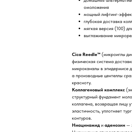
домашняя альтернатив
омоложения
мощный лифтинг-эффек
глубокая доставка колл
мягкая версия (100) д
выглаживание микроре
Cica Reedle™
(микроиглы ди
физическая система достав
микроканалы в эпидермисе д
а производные центеллы сра
красноту.
Коллагеновый комплекс
(эк
структурный фундамент моло
коллагена, возвращая лицу 
эластичность, уплотняет ту
контуров.
Ниацинамид
и
аденозин
— 