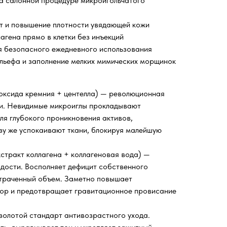
а салонной процедуре микроигольчатого
т и повышение плотности увядающей кожи
агена прямо в клетки без инъекций
ля безопасного ежедневного использования
льефа и заполнение мелких мимических морщинок
оксида кремния + центелла) — революционная
ки. Невидимые микроиглы прокладывают
ля глубокого проникновения активов,
зу же успокаивают ткани, блокируя малейшую
стракт коллагена + коллагеновая вода) —
дости. Восполняет дефицит собственного
утраченный объем. Заметно повышает
ргор и предотвращает гравитационное провисание
золотой стандарт антивозрастного ухода.