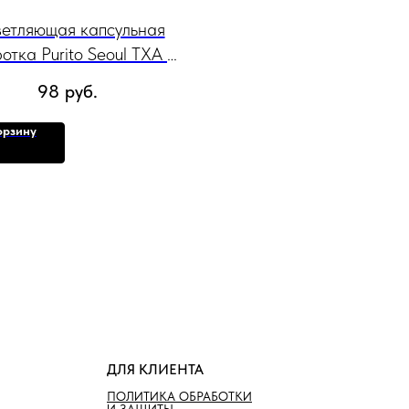
етляющая капсульная
отка Purito Seoul TXA 6
namide 10 Retinal Serum,
98
руб.
30мл
орзину
ДЛЯ КЛИЕНТА
ПОЛИТИКА ОБРАБОТКИ