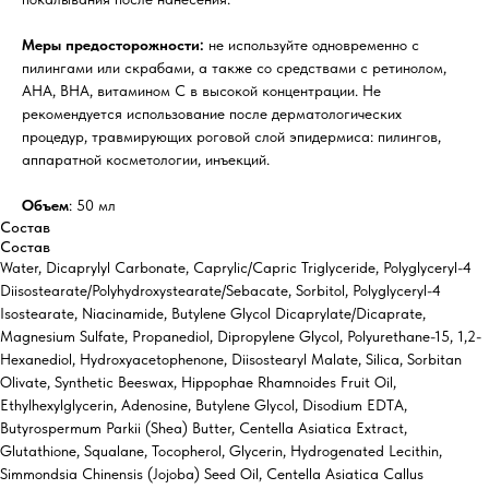
Меры предосторожности:
не используйте одновременно с
пилингами или скрабами, а также со средствами с ретинолом,
AHA, BHA, витамином C в высокой концентрации. Не
рекомендуется использование после дерматологических
процедур, травмирующих роговой слой эпидермиса: пилингов,
аппаратной косметологии, инъекций.
Объем
: 50 мл
Состав
Состав
Water, Dicaprylyl Carbonate, Caprylic/Capric Triglyceride, Polyglyceryl-4
Diisostearate/Polyhydroxystearate/Sebacate, Sorbitol, Polyglyceryl-4
Isostearate, Niacinamide, Butylene Glycol Dicaprylate/Dicaprate,
Magnesium Sulfate, Propanediol, Dipropylene Glycol, Polyurethane-15, 1,2-
Hexanediol, Hydroxyacetophenone, Diisostearyl Malate, Silica, Sorbitan
Olivate, Synthetic Beeswax, Hippophae Rhamnoides Fruit Oil,
Ethylhexylglycerin, Adenosine, Butylene Glycol, Disodium EDTA,
Butyrospermum Parkii (Shea) Butter, Centella Asiatica Extract,
Glutathione, Squalane, Tocopherol, Glycerin, Hydrogenated Lecithin,
Simmondsia Chinensis (Jojoba) Seed Oil, Centella Asiatica Callus