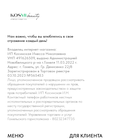
Нам важно, чтобы вы влюблялись в свое
отражение каждый день!
Владелец интернет-магазина:
ИП Косинская Инесса Николаевна
УНП 491626509, выдано Администрацией
Новобелицкого р-на г.Гомеля 11.03.2022 г.
Адрес: г. Гомель, ул. Гр. Денисенко 22/8
Зарегистрирован в Торговом реестре
03.10.2023 №565453
Лицо, уполномоченное продавцом рассматривать
обращения покупателей о нарушении их прав,
предусмотренных законодательством о защите
прав потребителей: ИП Косинская И.Н.
Контактный телефон работников местных
исполнительных и распорядительных органов по
месту государственной регистрации,
уполномоченных рассматривать обращения
покупателей: Управление торговли и услуг
Гомельского горисполкома - 80232347735
МЕНЮ
ДЛЯ КЛИЕНТА