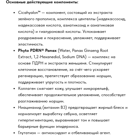
Основные действующие компоненты
:
Cicahyalon™ — компонент, состоящий из экстракта
зелёного прополиса, комплекса центеллы (мадекассосид,
мадекассовая кислота, азиатикозид и азиатиковая
кислота) и гиалуроновой кислоты. Успокаивает
раздражение и покраснение, увлажняет, поддерживает
эластичность.
Phyto PDRN® Panax
(Water, Panax Ginseng Root
Extract, 1,2-Hexanediol, Sodium DNA) — комплекс на
основе ПДРН и экстракта женьшеня. Стимулирует
клеточное восстановление, за счёт чего ускоряет
регенерацию, препятствует образованию морщин,
поддерживает упругость и плотность.
Коллаген смягчает кожу, улучшает микрорельеф,
обеспечивает продолжительное увлажнение, способствует
разглаживанию морщин.
Ниацинамид (витамин B3) предотвращает жирный блеск и
нормализует выработку себума, осветляет
гиперпигментацию, выравнивает тон и повышает
барьерные функции эпидермиса.
Глутатион — антиоксидант и отбеливающий агент.