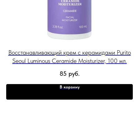
oul
Восстанавливающий крем с керамидами Purito
Ос
Seoul Luminous Ceramide Moisturizer, 100 мл.
85
руб.
В корзину