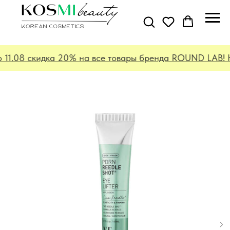
 11.08 скидка 20% на все товары бренда ROUND LAB! Не