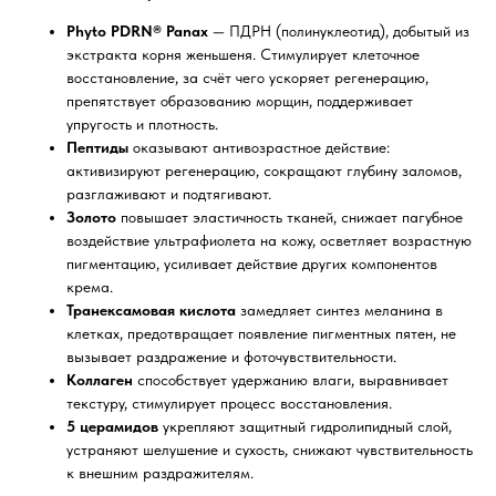
Phyto PDRN® Panax
— ПДРН (полинуклеотид), добытый из
экстракта корня женьшеня. Стимулирует клеточное
восстановление, за счёт чего ускоряет регенерацию,
препятствует образованию морщин, поддерживает
упругость и плотность.
Пептиды
оказывают антивозрастное действие:
активизируют регенерацию, сокращают глубину заломов,
разглаживают и подтягивают.
Золото
повышает эластичность тканей, снижает пагубное
воздействие ультрафиолета на кожу, осветляет возрастную
пигментацию, усиливает действие других компонентов
крема.
Транексамовая кислота
замедляет синтез меланина в
клетках, предотвращает появление пигментных пятен, не
вызывает раздражение и фоточувствительности.
Коллаген
способствует удержанию влаги, выравнивает
текстуру, стимулирует процесс восстановления.
5 церамидов
укрепляют защитный гидролипидный слой,
устраняют шелушение и сухость, снижают чувствительность
к внешним раздражителям.