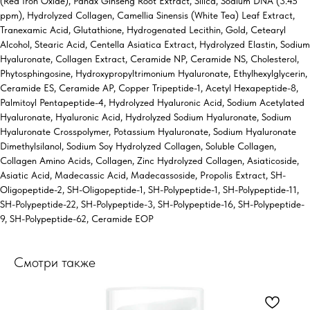
(Red Iron Oxide), Panax Ginseng Root Extract, Silica, Sodium DNA (3.45
ppm), Hydrolyzed Collagen, Camellia Sinensis (White Tea) Leaf Extract,
Tranexamic Acid, Glutathione, Hydrogenated Lecithin, Gold, Cetearyl
Alcohol, Stearic Acid, Centella Asiatica Extract, Hydrolyzed Elastin, Sodium
Hyaluronate, Collagen Extract, Ceramide NP, Ceramide NS, Cholesterol,
Phytosphingosine, Hydroxypropyltrimonium Hyaluronate, Ethylhexylglycerin,
Ceramide ES, Ceramide AP, Copper Tripeptide-1, Acetyl Hexapeptide-8,
Palmitoyl Pentapeptide-4, Hydrolyzed Hyaluronic Acid, Sodium Acetylated
Hyaluronate, Hyaluronic Acid, Hydrolyzed Sodium Hyaluronate, Sodium
Hyaluronate Crosspolymer, Potassium Hyaluronate, Sodium Hyaluronate
Dimethylsilanol, Sodium Soy Hydrolyzed Collagen, Soluble Collagen,
Collagen Amino Acids, Collagen, Zinc Hydrolyzed Collagen, Asiaticoside,
Asiatic Acid, Madecassic Acid, Madecassoside, Propolis Extract, SH-
Oligopeptide-2, SH-Oligopeptide-1, SH-Polypeptide-1, SH-Polypeptide-11,
SH-Polypeptide-22, SH-Polypeptide-3, SH-Polypeptide-16, SH-Polypeptide-
9, SH-Polypeptide-62, Ceramide EOP
Смотри также