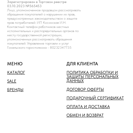
Зарегистрирован в Торговом реестре
03.10.2023 №565453
Лицо, уполномоченное продавцом рассматривать
обращения покупателей о нарушении их прав,
предусмотренных законодательством о защите
прав потребителей: ИП Косинская И.Н.
Контактный телефон работников местных
исполнительных и распорядительных органов по
месту государственной регистрации,
уполномоченных рассматривать обращения
покупателей: Управление торговли и услуг
Гомельского горисполкома - 80232347735
МЕНЮ
ДЛЯ КЛИЕНТА
КАТАЛОГ
ПОЛИТИКА ОБРАБОТКИ И
ЗАЩИТЫ ПЕРСОНАЛЬНЫХ
ДАННЫХ
SALE
ДОГОВОР ОФЕРТЫ
БРЕНДЫ
ПОДАРОЧНЫЙ СЕРТИФИКАТ
ОПЛАТА И ДОСТАВКА
ОБМЕН И ВОЗВРАТ