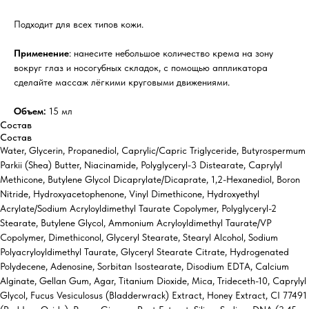
Подходит для всех типов кожи.
Применение
: нанесите небольшое количество крема на зону
вокруг глаз и носогубных складок, с помощью аппликатора
сделайте массаж лёгкими круговыми движениями.
Объем:
15 мл
Состав
Состав
Water, Glycerin, Propanediol, Caprylic/Capric Triglyceride, Butyrospermum
Parkii (Shea) Butter, Niacinamide, Polyglyceryl-3 Distearate, Caprylyl
Methicone, Butylene Glycol Dicaprylate/Dicaprate, 1,2-Hexanediol, Boron
Nitride, Hydroxyacetophenone, Vinyl Dimethicone, Hydroxyethyl
Acrylate/Sodium Acryloyldimethyl Taurate Copolymer, Polyglyceryl-2
Stearate, Butylene Glycol, Ammonium Acryloyldimethyl Taurate/VP
Copolymer, Dimethiconol, Glyceryl Stearate, Stearyl Alcohol, Sodium
Polyacryloyldimethyl Taurate, Glyceryl Stearate Citrate, Hydrogenated
Polydecene, Adenosine, Sorbitan Isostearate, Disodium EDTA, Calcium
Alginate, Gellan Gum, Agar, Titanium Dioxide, Mica, Trideceth-10, Caprylyl
Glycol, Fucus Vesiculosus (Bladderwrack) Extract, Honey Extract, CI 77491