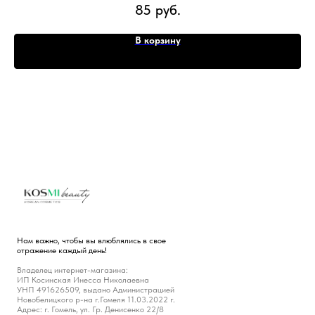
85
руб.
В корзину
Нам важно, чтобы вы влюблялись в свое
отражение каждый день!
Владелец интернет-магазина:
ИП Косинская Инесса Николаевна
УНП 491626509, выдано Администрацией
Новобелицкого р-на г.Гомеля 11.03.2022 г.
Адрес: г. Гомель, ул. Гр. Денисенко 22/8