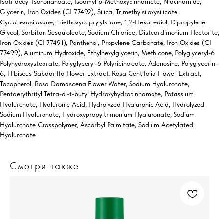
Isotridecyl Isononanoate, Isoamyl p-Methoxycinnamate, Niacinamide,
Glycerin, Iron Oxides (CI 77492), Silica, Trimethylsiloxysilicate,
Cyclohexasiloxane, Triethoxycaprylylsilane, 1,2-Hexanediol, Dipropylene
Glycol, Sorbitan Sesquioleate, Sodium Chloride, Disteardimonium Hectorite,
Iron Oxides (CI 77491), Panthenol, Propylene Carbonate, Iron Oxides (CI
77499), Aluminum Hydroxide, Ethylhexylglycerin, Methicone, Polyglyceryl-6
Polyhydroxystearate, Polyglyceryl-6 Polyricinoleate, Adenosine, Polyglycerin-
6, Hibiscus Sabdariffa Flower Extract, Rosa Centifolia Flower Extract,
Tocopherol, Rosa Damascena Flower Water, Sodium Hyaluronate,
Pentaerythrityl Tetra-di-t-butyl Hydroxyhydrocinnamate, Potassium
Hyaluronate, Hyaluronic Acid, Hydrolyzed Hyaluronic Acid, Hydrolyzed
Sodium Hyaluronate, Hydroxypropyltrimonium Hyaluronate, Sodium
Hyaluronate Crosspolymer, Ascorbyl Palmitate, Sodium Acetylated
Hyaluronate
Смотри также