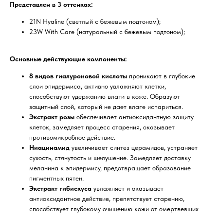
Представлен в 3 оттенках:
21N Hyaline (светлый с бежевым подтоном);
23W With Care (натуральный с бежевым подтоном);
Основные действующие компоненты:
8 видов гиалуроновой кислоты
проникают в глубокие
слои эпидермиса, активно увлажняют клетки,
способствуют удержанию влаги в коже. Образуют
защитный слой, который не дает влаге испариться.
Экстракт розы
обеспечивает антиоксидантную защиту
клеток, замедляет процесс старения, оказывает
противомикробное действие.
Ниацинамид
увеличивает синтез церамидов, устраняет
сухость, стянутость и шелушение. Замедляет доставку
меланина к эпидермису, предотвращает образование
пигментных пятен.
Экстракт гибискуса
увлажняет и оказывает
антиоксидантное действие, препятствует старению,
способствует глубокому очищению кожи от омертвевших