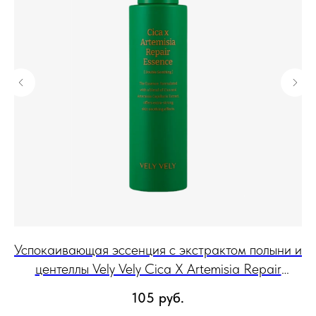
er
Успокаивающая эссенция с экстрактом полыни и
центеллы Vely Vely Cica X Artemisia Repair
б
Essence 160 мл
105
руб.