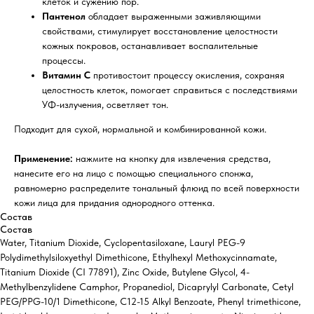
клеток и сужению пор.
Пантенол
обладает выраженными заживляющими
свойствами, стимулирует восстановление целостности
кожных покровов, останавливает воспалительные
процессы.
Витамин С
противостоит процессу окисления, сохраняя
целостность клеток, помогает справиться с последствиями
УФ-излучения, осветляет тон.
Подходит для сухой, нормальной и комбинированной кожи.
Применение:
нажмите на кнопку для извлечения средства,
нанесите его на лицо с помощью специального спонжа,
равномерно распределите тональный флюид по всей поверхности
кожи лица для придания однородного оттенка.
Состав
Состав
Water, Titanium Dioxide, Cyclopentasiloxane, Lauryl PEG-9
Polydimethylsiloxyethyl Dimethicone, Ethylhexyl Methoxycinnamate,
Titanium Dioxide (CI 77891), Zinc Oxide, Butylene Glycol, 4-
Methylbenzylidene Camphor, Propanediol, Dicaprylyl Carbonate, Cetyl
PEG/PPG-10/1 Dimethicone, C12-15 Alkyl Benzoate, Phenyl trimethicone,