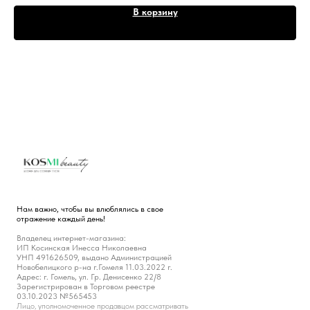
В корзину
Нам важно, чтобы вы влюблялись в свое
отражение каждый день!
Владелец интернет-магазина:
ИП Косинская Инесса Николаевна
УНП 491626509, выдано Администрацией
Новобелицкого р-на г.Гомеля 11.03.2022 г.
Адрес: г. Гомель, ул. Гр. Денисенко 22/8
Зарегистрирован в Торговом реестре
03.10.2023 №565453
Лицо, уполномоченное продавцом рассматривать