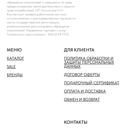
обращения покупателей о нарушении их прав,
предусмотренных законодательством о защите
прав потребителей: ИП Косинская И.Н.
Контактный телефон работников местных
исполнительных и распорядительных органов по
месту государственной регистрации,
уполномоченных рассматривать обращения
покупателей: Управление торговли и услуг
Гомельского горисполкома - 80232347735
МЕНЮ
ДЛЯ КЛИЕНТА
КАТАЛОГ
ПОЛИТИКА ОБРАБОТКИ И
ЗАЩИТЫ ПЕРСОНАЛЬНЫХ
ДАННЫХ
SALE
ДОГОВОР ОФЕРТЫ
БРЕНДЫ
ПОДАРОЧНЫЙ СЕРТИФИКАТ
ОПЛАТА И ДОСТАВКА
ОБМЕН И ВОЗВРАТ
КОНТАКТЫ