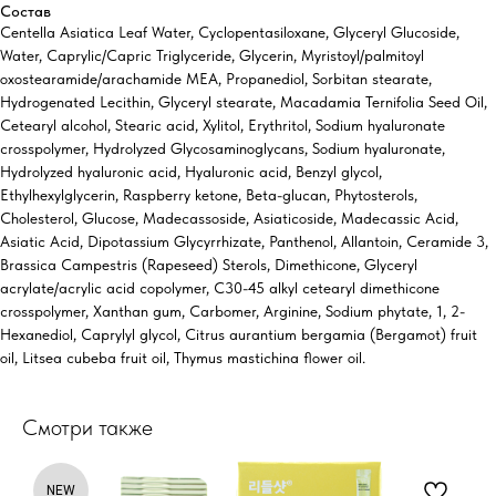
Состав
Centella Asiatica Leaf Water, Cyclopentasiloxane, Glyceryl Glucoside,
Water, Caprylic/Capric Triglyceride, Glycerin, Myristoyl/palmitoyl
oxostearamide/arachamide MEA, Propanediol, Sorbitan stearate,
Hydrogenated Lecithin, Glyceryl stearate, Macadamia Ternifolia Seed Oil,
Cetearyl alcohol, Stearic acid, Xylitol, Erythritol, Sodium hyaluronate
crosspolymer, Hydrolyzed Glycosaminoglycans, Sodium hyaluronate,
Hydrolyzed hyaluronic acid, Hyaluronic acid, Benzyl glycol,
Ethylhexylglycerin, Raspberry ketone, Beta-glucan, Phytosterols,
Cholesterol, Glucose, Madecassoside, Asiaticoside, Madecassic Acid,
Asiatic Acid, Dipotassium Glycyrrhizate, Panthenol, Allantoin, Ceramide 3,
Brassica Campestris (Rapeseed) Sterols, Dimethicone, Glyceryl
acrylate/acrylic acid copolymer, C30-45 alkyl cetearyl dimethicone
crosspolymer, Xanthan gum, Carbomer, Arginine, Sodium phytate, 1, 2-
Hexanediol, Caprylyl glycol, Citrus aurantium bergamia (Bergamot) fruit
oil, Litsea cubeba fruit oil, Thymus mastichina flower oil.
Смотри также
NEW