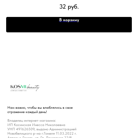
Glutathione Essence, 6 * 2 мл
32
руб.
В корзину
Нам важно, чтобы вы влюблялись в свое
отражение каждый день!
Владелец интернет-магазина:
ИП Косинская Инесса Николаевна
УНП 491626509, выдано Администрацией
Новобелицкого р-на г.Гомеля 11.03.2022 г.
Адрес: г. Гомель, ул. Гр. Денисенко 22/8