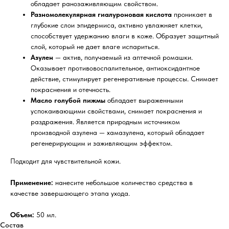
обладает ранозаживляющим свойством.
Разномолекулярная гиалуроновая кислота
проникает в
глубокие слои эпидермиса, активно увлажняет клетки,
способствует удержанию влаги в коже. Образует защитный
слой, который не дает влаге испариться.
Азулен
— актив, получаемый из аптечной ромашки.
Оказывает противовоспалительное, антиоксидантное
действие, стимулирует регенеративные процессы. Снимает
покраснения и отечность.
Масло голубой пижмы
обладает выраженными
успокаивающими свойствами, снимает покраснения и
раздражения. Является природным источником
производной азулена — хамазулена, который обладает
регенерирующим и заживляющим эффектом.
Подходит для чувствительной кожи.
Применение:
нанесите небольшое количество средства в
качестве завершающего этапа ухода.
Объем:
50 мл.
Состав