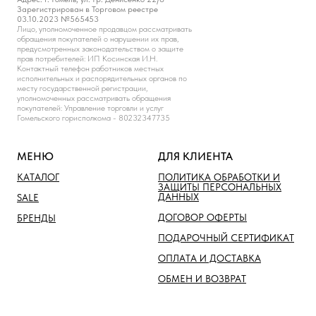
Зарегистрирован в Торговом реестре
03.10.2023 №565453
Лицо, уполномоченное продавцом рассматривать
обращения покупателей о нарушении их прав,
предусмотренных законодательством о защите
прав потребителей: ИП Косинская И.Н.
Контактный телефон работников местных
исполнительных и распорядительных органов по
месту государственной регистрации,
уполномоченных рассматривать обращения
покупателей: Управление торговли и услуг
Гомельского горисполкома - 80232347735
МЕНЮ
ДЛЯ КЛИЕНТА
КАТАЛОГ
ПОЛИТИКА ОБРАБОТКИ И
ЗАЩИТЫ ПЕРСОНАЛЬНЫХ
ДАННЫХ
SALE
ДОГОВОР ОФЕРТЫ
БРЕНДЫ
ПОДАРОЧНЫЙ СЕРТИФИКАТ
ОПЛАТА И ДОСТАВКА
ОБМЕН И ВОЗВРАТ