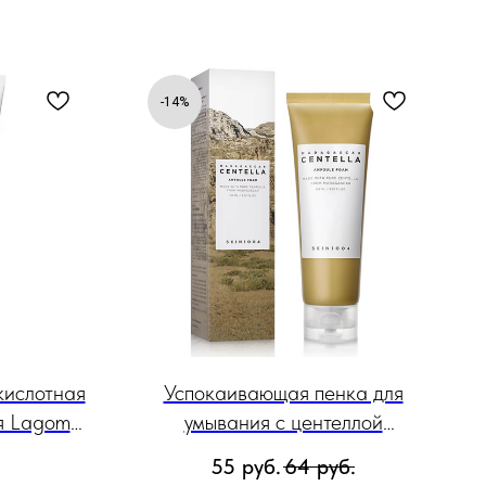
-14%
кислотная
Успокаивающая пенка для
я Lagom
умывания с центеллой
Cleanser,
SKIN1004 Madagascar Centella
55
руб.
64
руб.
Ampoule Foam, 125 мл.