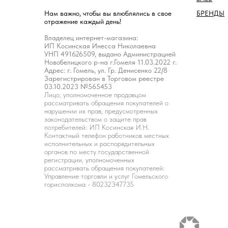
БРЕНДЫ
Нам важно, чтобы вы влюблялись в свое
отражение каждый день!
Владелец интернет-магазина:
ИП Косинская Инесса Николаевна
УНП 491626509, выдано Администрацией
Новобелицкого р-на г.Гомеля 11.03.2022 г.
Адрес: г. Гомель, ул. Гр. Денисенко 22/8
Зарегистрирован в Торговом реестре
03.10.2023 №565453
Лицо, уполномоченное продавцом
рассматривать обращения покупателей о
нарушении их прав, предусмотренных
законодательством о защите прав
потребителей: ИП Косинская И.Н.
Контактный телефон работников местных
исполнительных и распорядительных
органов по месту государственной
регистрации, уполномоченных
рассматривать обращения покупателей:
Управление торговли и услуг Гомельского
горисполкома - 80232347735