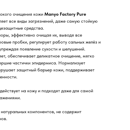
бокого очищения кожи
Manyo Factory Pure
ляет все виды загрязнений, даже самую стойкую
нцезащитные средства.
поры, эффективно очищая их, выводя все
овые пробки, регулирует работу сальных желёз и
упреждая появление сухости и шелушений.
яет, обеспечивает деликатное очищение, мягко
ершие частички эпидермиса. Нормализует
арушает защитный барьер кожи, поддерживает
енности.
действует на кожу и подходят даже для самой
ражениями.
 натуральных компонентов, не содержит
нов.