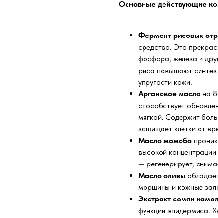
Основные действующие ко
Фермент рисовых отр
средство. Это прекрасн
фосфора, железа и дру
риса повышают синтез 
упругости кожи.
Аргановое масло
на 8
способствует обновлен
мягкой. Содержит боль
защищает клетки от вр
Масло жожоба
проника
высокой концентрации
— регенерирует, снима
Масло оливы
обладае
морщины и кожные зало
Экстракт семян каме
функции эпидермиса. Х