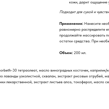
кожи, дарит ощущение 
Подходит для сухой и чувств
Применение:
Нанесите необ
равномерно распределите ег
продолжайте массировать по
остатки средства. При необх
Объем:
200 мл.
rbeth-30 тетраолеат, масло виноградных косточек, каприлик/к
ло лаванды узколистной, сквалан, экстракт рисовых отрубей, 
янки лекарственной, экстракт листьев алоэ, токоферол, масло 