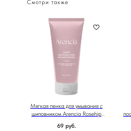
Смотри также
Мягкая пенка для умывания с
шиповником Arencia Rosehip
по
Mild pH Balancing Rice Cake
U
69
руб.
Cleanser, 150 мл
C