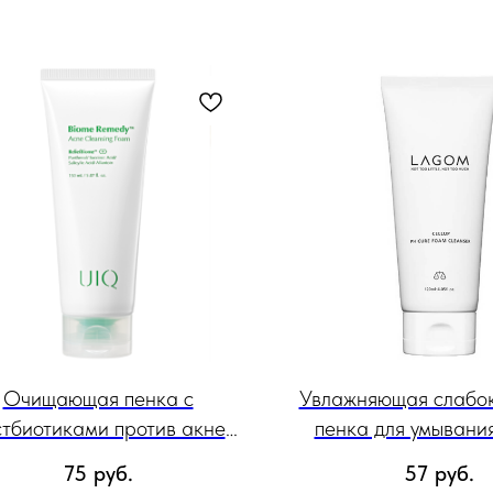
Очищающая пенка с
Увлажняющая слабо
стбиотиками против акне
пенка для умывани
IQ Biome Remedy Acne
Cellup Ph Cure Foam 
75
руб.
57
руб.
leansing Foam, 150 мл
120 мл.