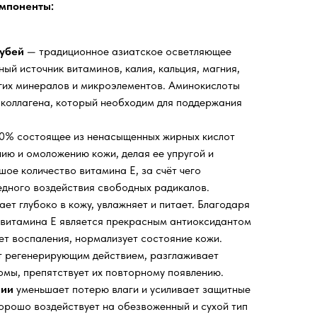
мпоненты:
убей
—
традиционное азиатское осветляющее
ый источник витаминов, калия, кальция, магния,
гих минералов и микроэлементов. Аминокислоты
коллагена, который необходим для поддержания
0% состоящее из ненасыщенных жирных кислот
ию и омоложению кожи, делая ее упругой и
шое количество витамина Е, за счёт чего
едного воздействия свободных радикалов.
ет глубоко в кожу, увлажняет и питает. Благодаря
 витамина Е является прекрасным антиоксидантом
ет воспаления, нормализует состояние кожи.
т регенерирующим действием, разглаживает
мы, препятствует их повторному появлению.
лии
уменьшает потерю влаги и усиливает защитные
орошо воздействует на обезвоженный и сухой тип