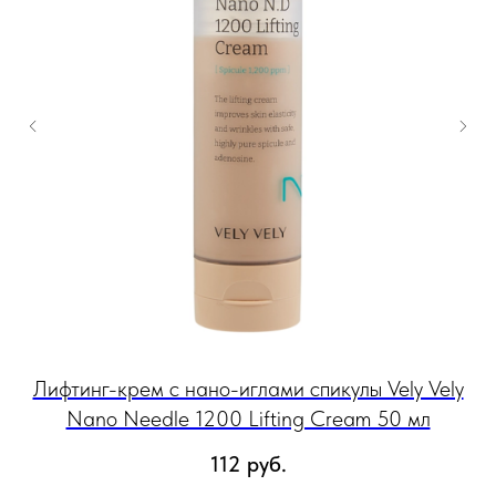
ly
Лифтинг-крем c нано-иглами спикулы Vely Vely
Nano Needle 1200 Lifting Cream 50 мл
и
112
руб.