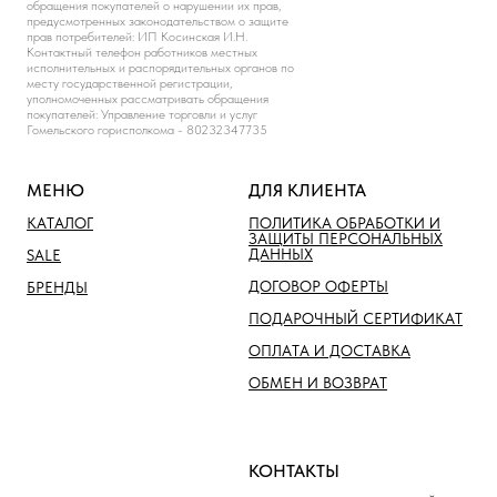
обращения покупателей о нарушении их прав,
предусмотренных законодательством о защите
прав потребителей: ИП Косинская И.Н.
Контактный телефон работников местных
исполнительных и распорядительных органов по
месту государственной регистрации,
уполномоченных рассматривать обращения
покупателей: Управление торговли и услуг
Гомельского горисполкома - 80232347735
МЕНЮ
ДЛЯ КЛИЕНТА
КАТАЛОГ
ПОЛИТИКА ОБРАБОТКИ И
ЗАЩИТЫ ПЕРСОНАЛЬНЫХ
ДАННЫХ
SALE
ДОГОВОР ОФЕРТЫ
БРЕНДЫ
ПОДАРОЧНЫЙ СЕРТИФИКАТ
ОПЛАТА И ДОСТАВКА
ОБМЕН И ВОЗВРАТ
КОНТАКТЫ