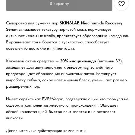
В корзину
Сыворотка для сужения пор
SKIN&LAB Niacinamide Recovery
Serum
сглаживает текстуру пористой кожи, нормализует
активность сальных желёз, препятствует образованию комедонов.
Выравнивает тон и борется с тусклостью, способствует
осветлению постакне и пигментации.
Ключевой актив средства —
20% ниацинамида
(витамин B3),
замедляет доставку меланина к эпидермису, за счёт чего
предотвращает образование пигментных пятен. Регулирует
выработку себума, сокращает жирный блеск, уменьшает размер
расширенных пор.
Имеет сертификат EVE®Vegan, подтверждающий, что формула не
содержит компонентов животного происхождения. Обладает
лёгкой консистенцией, быстро впитывается и не оставляет
липкости.
Дополнительные действующие компоненты: