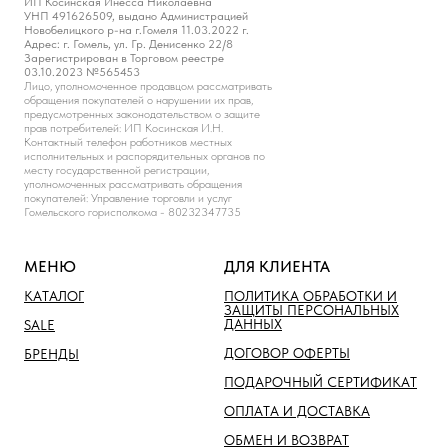
ИП Косинская Инесса Николаевна
УНП 491626509, выдано Администрацией
Новобелицкого р-на г.Гомеля 11.03.2022 г.
Адрес: г. Гомель, ул. Гр. Денисенко 22/8
Зарегистрирован в Торговом реестре
03.10.2023 №565453
Лицо, уполномоченное продавцом рассматривать
обращения покупателей о нарушении их прав,
предусмотренных законодательством о защите
прав потребителей: ИП Косинская И.Н.
Контактный телефон работников местных
исполнительных и распорядительных органов по
месту государственной регистрации,
уполномоченных рассматривать обращения
покупателей: Управление торговли и услуг
Гомельского горисполкома - 80232347735
МЕНЮ
ДЛЯ КЛИЕНТА
КАТАЛОГ
ПОЛИТИКА ОБРАБОТКИ И
ЗАЩИТЫ ПЕРСОНАЛЬНЫХ
ДАННЫХ
SALE
ДОГОВОР ОФЕРТЫ
БРЕНДЫ
ПОДАРОЧНЫЙ СЕРТИФИКАТ
ОПЛАТА И ДОСТАВКА
ОБМЕН И ВОЗВРАТ