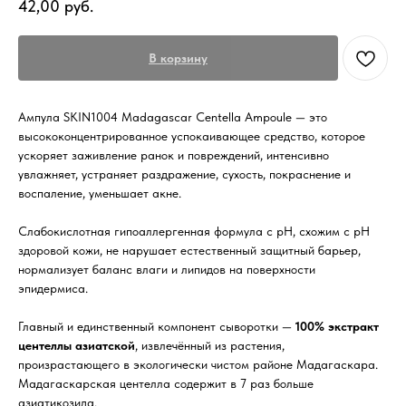
42,00
руб.
В корзину
Ампула SKIN1004 Madagascar Centella Ampoule — это
высококонцентрированное успокаивающее средство, которое
ускоряет заживление ранок и повреждений, интенсивно
увлажняет, устраняет раздражение, сухость, покраснение и
воспаление, уменьшает акне.
Слабокислотная гипоаллергенная формула с pH, схожим с pH
здоровой кожи, не нарушает естественный защитный барьер,
нормализует баланс влаги и липидов на поверхности
эпидермиса.
Главный и единственный компонент сыворотки —
100% экстракт
центеллы азиатской
, извлечённый из растения,
произрастающего в экологически чистом районе Мадагаскара.
Мадагаскарская центелла содержит в 7 раз больше
азиатикозида.