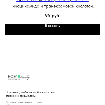
en
ниацинамида и транексамовой кислотой
це
medicube TXA Niacinamide Capsule Cream 55
95
руб.
мл
В корзину
Нам важно, чтобы вы влюблялись в свое
отражение каждый день!
Владелец интернет-магазина: