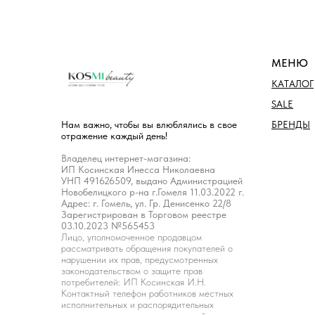
МЕНЮ
КАТАЛОГ
SALE
БРЕНДЫ
Нам важно, чтобы вы влюблялись в свое
отражение каждый день!
Владелец интернет-магазина:
ИП Косинская Инесса Николаевна
УНП 491626509, выдано Администрацией
Новобелицкого р-на г.Гомеля 11.03.2022 г.
Адрес: г. Гомель, ул. Гр. Денисенко 22/8
Зарегистрирован в Торговом реестре
03.10.2023 №565453
Лицо, уполномоченное продавцом
рассматривать обращения покупателей о
нарушении их прав, предусмотренных
законодательством о защите прав
потребителей: ИП Косинская И.Н.
Контактный телефон работников местных
исполнительных и распорядительных