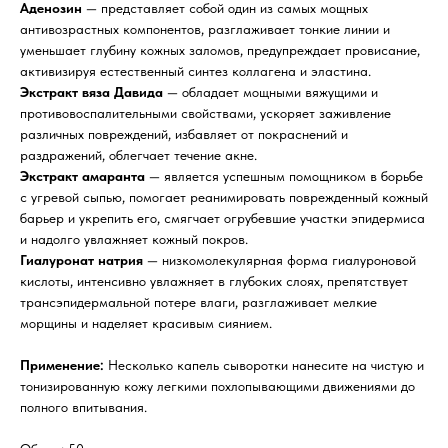
Аденозин
— представляет собой один из самых мощных
антивозрастных компонентов, разглаживает тонкие линии и
уменьшает глубину кожных заломов, предупреждает провисание,
активизируя естественный синтез коллагена и эластина.
Экстракт вяза Давида
— обладает мощными вяжущими и
противовоспалительными свойствами, ускоряет заживление
различных повреждений, избавляет от покраснений и
раздражений, облегчает течение акне.
Экстракт амаранта
— является успешным помощником в борьбе
с угревой сыпью, помогает реанимировать поврежденный кожный
барьер и укрепить его, смягчает огрубевшие участки эпидермиса
и надолго увлажняет кожный покров.
Гиалуронат натрия
— низкомолекулярная форма гиалуроновой
кислоты, интенсивно увлажняет в глубоких слоях, препятствует
трансэпидермальной потере влаги, разглаживает мелкие
морщины и наделяет красивым сиянием.
Применение:
Несколько капель сыворотки нанесите на чистую и
тонизированную кожу легкими похлопывающими движениями до
полного впитывания.