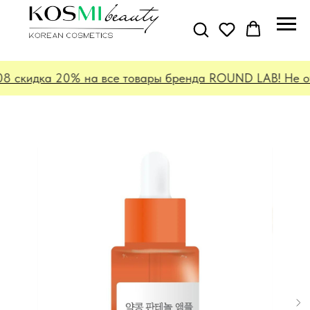
08 скидка 20% на все товары бренда ROUND LAB! Не отк