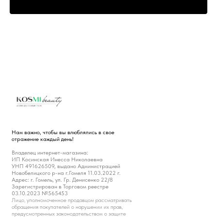
Нам важно, чтобы вы влюблялись в свое
отражение каждый день!
Владелец интернет-магазина:
ИП Косинская Инесса Николаевна
УНП 491626509, выдано Администрацией
Новобелицкого р-на г.Гомеля 11.03.2022 г.
Адрес: г. Гомель, ул. Гр. Денисенко 22/8
Зарегистрирован в Торговом реестре
03.10.2023 №565453
Лицо, уполномоченное продавцом рассматривать
обращения покупателей о нарушении их прав,
предусмотренных законодательством о защите