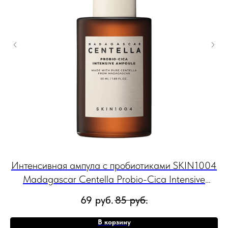
n
Интенсивная ампула с пробиотиками SKIN1004
Madagascar Centella Probio-Cica Intensive
M
Ampoule, 50/95 мл
69
руб.
85
руб.
В корзину