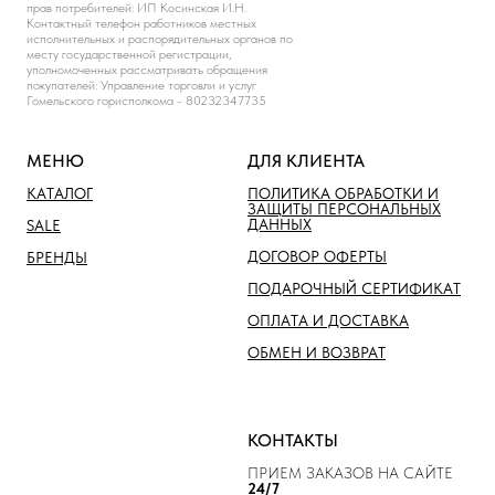
прав потребителей: ИП Косинская И.Н.
Контактный телефон работников местных
исполнительных и распорядительных органов по
месту государственной регистрации,
уполномоченных рассматривать обращения
покупателей: Управление торговли и услуг
Гомельского горисполкома - 80232347735
МЕНЮ
ДЛЯ КЛИЕНТА
КАТАЛОГ
ПОЛИТИКА ОБРАБОТКИ И
ЗАЩИТЫ ПЕРСОНАЛЬНЫХ
ДАННЫХ
SALE
ДОГОВОР ОФЕРТЫ
БРЕНДЫ
ПОДАРОЧНЫЙ СЕРТИФИКАТ
ОПЛАТА И ДОСТАВКА
ОБМЕН И ВОЗВРАТ
КОНТАКТЫ
ПРИЕМ ЗАКАЗОВ НА САЙТЕ
24/7