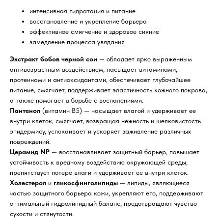
интенсивная гидратация и питание
восстановление и укрепление барьера
эффективное смягчение и здоровое сияние
замедление процесса увядания
Экстракт бобов черной сои
— обладает ярко выраженным
антивозрастным воздействием, насыщает витаминами,
протеинами и антиоксидантами, обеспечивает глубочайшее
питание, смягчает, поддерживает эластичность кожного покрова,
а также помогает в борьбе с воспалениями.
Пантенол
(витамин B5) — насыщает влагой и удерживает ее
внутри клеток, смягчает, возвращая нежность и шелковистость
эпидермису, успокаивает и ускоряет заживление различных
повреждений.
Церамид NP
— восстанавливает защитный барьер, повышает
устойчивость к вредному воздействию окружающей среды,
препятствует потере влаги и удерживает ее внутри клеток.
Холестерол
и
гликосфинголипиды
— липиды, являющиеся
частью защитного барьера кожи, укрепляют его, поддерживают
оптимальный гидролипидный баланс, предотвращают чувство
сухости и стянутости.