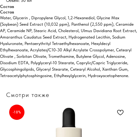
Объем: 50 мл
Состав
Состав
Water, Glycerin , Dipropylene Glycol, 1,2-Hexanediol, Glycine Max
(Soybean) Seed Extract (10,032 ppm), Panthenol (2,550 ppm), Ceramide
AP, Ceramide NP, Stearic Acid, Cholesterol, Ulmus Davidiana Root Extract,
Amaranthus Caudatus Seed Extract, Hydrogenated Lecithin, Sodium
Hyaluronate, Pentaerythrityl Tetraethylhexanoate, Hexyldecyl
Ethylhexanoate, Acrylates/C10-30 Alkyl Acrylate Crosspolymer, Cetearyl
Olivate , Sorbitan Olivate, Tromethamine, Butylene Glycol, Adenosine,
Disodium EDTA, Polyglyceryl-10 Stearate, Caprylic/Capric Triglyceride,
Glycosphingolipids, Glyceryl Stearate, Cetearyl Alcohol, Xanthan Gum,
Tetraacetylphytosphingosine, Ethylhexylglycerin, Hydroxyacetophenone.
Смотри также
-18%