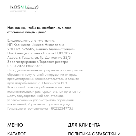
Нам важно, чтобы вы влюблялись в свое
отражение каждый день!
Владелец интернет-магазина:
ИП Косинская Инесса Николаевна
УНП 491626509, выдано Администрацией
Новобелицкого р-на г.Гомеля 11.03.2022 г.
Адрес: г. Гомель, ул. Гр. Денисенко 22/8
Зарегистрирован в Торговом реестре
03.10.2023 №565453
Лицо, уполномоченное продавцом рассматривать
обращения покупателей о нарушении их прав,
предусмотренных законодательством о защите
прав потребителей: ИП Косинская И.Н.
Контактный телефон работников местных
исполнительных и распорядительных органов по
месту государственной регистрации,
уполномоченных рассматривать обращения
покупателей: Управление торговли и услуг
Гомельского горисполкома - 80232347735
МЕНЮ
ДЛЯ КЛИЕНТА
КАТАЛОГ
ПОЛИТИКА ОБРАБОТКИ И