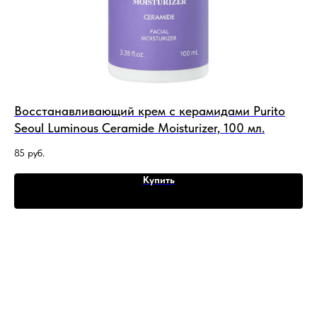
ul
Восстанавливающий крем с керамидами Purito
Сы
Seoul Luminous Ceramide Moisturizer, 100 мл.
Se
85
руб.
95
Купить