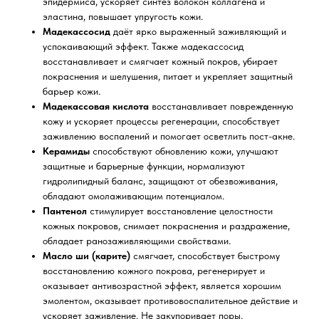
эпидермиса, ускоряет синтез волокон коллагена и
эластина, повышает упругость кожи.
Мадекассосид
даёт ярко выраженный заживляющий и
успокаивающий эффект. Также мадекассосид
восстанавливает и смягчает кожный покров, убирает
покраснения и шелушения, питает и укрепляет защитный
барьер кожи.
Мадекассовая кислота
восстанавливает поврежденную
кожу и ускоряет процессы регенерации, способствует
заживлению воспалений и помогает осветлить пост-акне.
Керамиды
способствуют обновлению кожи, улучшают
защитные и барьерные функции, нормализуют
гидролипидный баланс, защищают от обезвоживания,
обладают омолаживающим потенциалом.
Пантенол
стимулирует восстановление целостности
кожных покровов, снимает покраснения и раздражение,
обладает ранозаживляющими свойствами.
Масло ши (карите)
смягчает, способствует быстрому
восстановлению кожного покрова, регенерирует и
оказывает антивозрастной эффект, является хорошим
эмолентом, оказывает противовоспалительное действие и
ускоряет заживление. Не закупоривает поры.