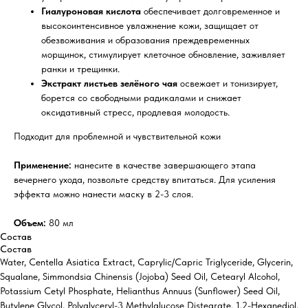
Гиалуроновая кислота
обеспечивает долговременное и
высокоинтенсивное увлажнение кожи, защищает от
обезвоживания и образования преждевременных
морщинок, стимулирует клеточное обновление, заживляет
ранки и трещинки.
Экстракт листьев зелёного чая
освежает и тонизирует,
борется со свободными радикалами и снижает
оксидативный стресс, продлевая молодость.
Подходит для проблемной и чувствительной кожи
Применение:
нанесите в качестве завершающего этапа
вечернего ухода, позвольте средству впитаться. Для усиления
эффекта можно нанести маску в 2-3 слоя.
Объем:
80 мл
Состав
Состав
Water, Centella Asiatica Extract, Caprylic/Capric Triglyceride, Glycerin,
Squalane, Simmondsia Chinensis (Jojoba) Seed Oil, Cetearyl Alcohol,
Potassium Cetyl Phosphate, Helianthus Annuus (Sunflower) Seed Oil,
Butylene Glycol, Polyglyceryl-3 Methylglucose Distearate, 1,2-Hexanediol,