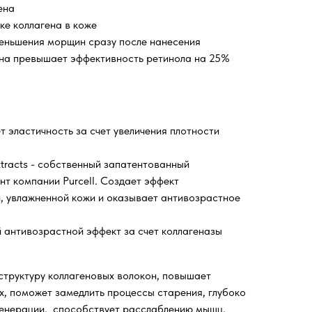
ена
е коллагена в коже
еньшения морщин сразу после нанесения
ена превышает эффективность ретинола на 25%
т эластичность за счет увеличения плотности
xtracts - собственный запатентованный
нт компании Purcell. Создает эффект
, увлажненной кожи и оказывает антивозрастное
й антивозрастной эффект за счет коллагеназы
структуру коллагеновых волокон, повышает
х, поможет замедлить процессы старения, глубоко
генерации, способствует расслаблению мышц,