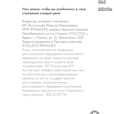
SALE
БРЕНДЫ
Нам важно, чтобы вы влюблялись в свое
отражение каждый день!
Владелец интернет-магазина:
ИП Косинская Инесса Николаевна
УНП 491626509, выдано Администрацией
Новобелицкого р-на г.Гомеля 11.03.2022 г.
Адрес: г. Гомель, ул. Гр. Денисенко 22/8
Зарегистрирован в Торговом реестре
03.10.2023 №565453
Лицо, уполномоченное продавцом
рассматривать обращения покупателей о
нарушении их прав, предусмотренных
законодательством о защите прав
потребителей: ИП Косинская И.Н.
Контактный телефон работников местных
исполнительных и распорядительных
органов по месту государственной
регистрации, уполномоченных
рассматривать обращения покупателей:
Управление торговли и услуг Гомельского
горисполкома - 80232347735