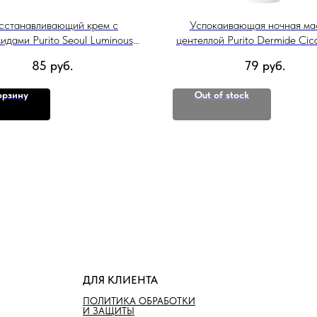
сстанавливающий крем с
Успокаивающая ночная ма
идами Purito Seoul Luminous
центеллой Purito Dermide Cica
amide Moisturizer, 100 мл.
Sleeping Pack, 80мл
85
руб.
79
руб.
орзину
Out of stock
ДЛЯ КЛИЕНТА
ПОЛИТИКА ОБРАБОТКИ
И ЗАЩИТЫ