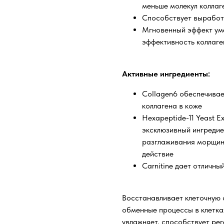
меньше молекул коллаг
Способствует выработк
Мгновенный эффект ум
эффективность коллаг
Активные ингредиенты:
Collagen6 обеспечивае
коллагена в коже
Hexapeptide-11 Yeast E
эксклюзивный ингредие
разглаживания морщин
действие
Carnitine дает отличны
Восстанавливает клеточную 
обменные процессы в клетка
увлажняет, способствует ре