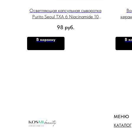
Осветляющая капсульная сыворотка
Во
Purito Seoul TXA 6 Niacinamide 10
керам
Retinal Serum, 30мл
Cer
98
руб.
В корзину
В к
МЕНЮ
КАТАЛОГ