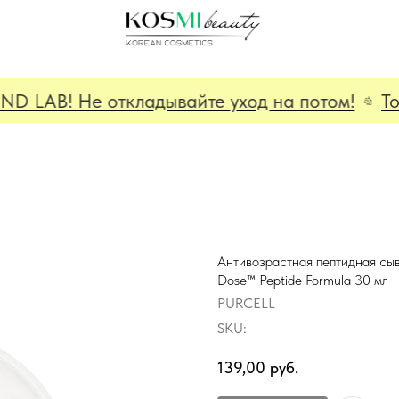
LAB! Не откладывайте уход на потом!
Толь
Антивозрастная пептидная сы
Dose™ Peptide Formula 30 мл
PURCELL
SKU:
139,00
руб.