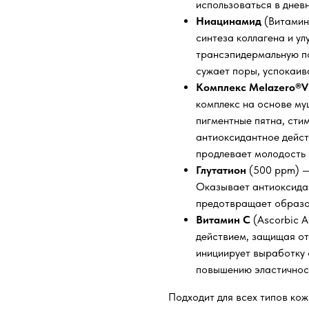
использоваться в днев
Ниацинамид
(Витамин
синтеза коллагена и у
трансэпидермальную по
сужает поры, успокаива
Комплекс Melazero®
комплекс на основе му
пигментные пятна, сти
антиоксидантное дейст
продлевает молодость 
Глутатион
(500 ppm) —
Оказывает антиоксидан
предотвращает образо
Витамин С
(Ascorbic A
действием, защищая от
инициирует выработку 
повышению эластичност
Подходит для всех типов кож