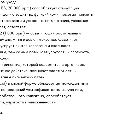
ном уходе.
 B3, 20 000 ppm) способствует стимуляции
лучшению защитных функций кожи, помогает снизить
терю влаги и устранить пигментацию, увлажняет,
ет, осветляет.
V2
(1 000 ppm) — осветляющий растительный
шмулы, мяты и децил глюкозида. Осветляет
мулирует синтез коллагена и оказывает
вие, тем самым повышает упругость и плотность,
кожи.
 трипептид, который содержится в организме.
тное действие, повышает эластичность и
вание пигментных пятен.
cid) в кислой форме обладает антиоксидантным
 повреждений ультрафиолетовым излучением,
собственного коллагена, способствует
и, упругости и увлажненности.
и.