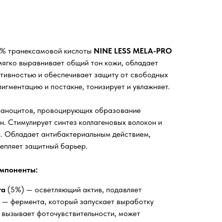
5% транексамовой кислоты
NINE LESS MELA-PRO
ягко выравнивает общий тон кожи, обладает
тивностью и обеспечивает защиту от свободных
игментацию и постакне, тонизирует и увлажняет.
еланоцитов, провоцирующих образование
н. Стимулирует синтез коллагеновых волокон и
. Обладает антибактериальным действием,
репляет защитный барьер.
мпоненты:
та
(5%) — осветляющий актив, подавляет
 — фермента, который запускает выработку
 вызывает фоточувствительности, может