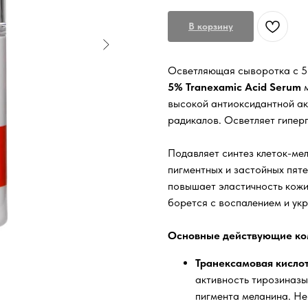
В корзину
Осветляющая сыворотка с 
5% Tranexamic Acid Serum
м
высокой антиоксидантной ак
радикалов. Осветляет гиперп
Подавляет синтез клеток-м
пигментных и застойных пяте
повышает эластичность кожи
борется с воспалением и ук
Основные действующие ко
Транексамовая кисло
активность тирозиназы
пигмента меланина. Не