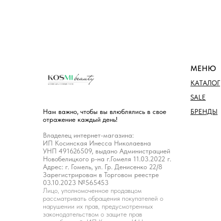
МЕНЮ
КАТАЛОГ
SALE
БРЕНДЫ
Нам важно, чтобы вы влюблялись в свое
отражение каждый день!
Владелец интернет-магазина:
ИП Косинская Инесса Николаевна
УНП 491626509, выдано Администрацией
Новобелицкого р-на г.Гомеля 11.03.2022 г.
Адрес: г. Гомель, ул. Гр. Денисенко 22/8
Зарегистрирован в Торговом реестре
03.10.2023 №565453
Лицо, уполномоченное продавцом
рассматривать обращения покупателей о
нарушении их прав, предусмотренных
законодательством о защите прав