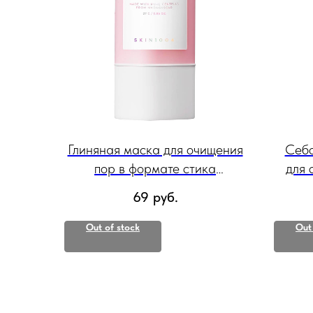
Глиняная маска для очищения
Себо
пор в формате стика
для 
SKIN1004 Poremizing Quick
M
69
руб.
Clay Stick Mask, 27 гр
Por
Out of stock
Out