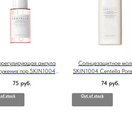
регулирующая ампула
Солнцезащитное мол
сужения пор SKIN1004
SKIN1004 Centella Pore
adagascar Centella
Velvet Finish SPF50+ 
75
руб.
74
руб.
emizing Fresh Ampoule,
50мл
30/50/100 мл.
 of stock
Out of stock