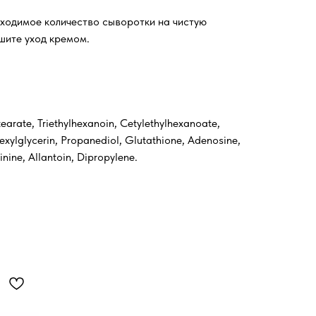
ходимое количество сыворотки на чистую
шите уход кремом.
earate, Triethylhexanoin, Cetylethylhexanoate,
exylglycerin, Propanediol, Glutathione, Adenosine,
nine, Allantoin, Dipropylene.