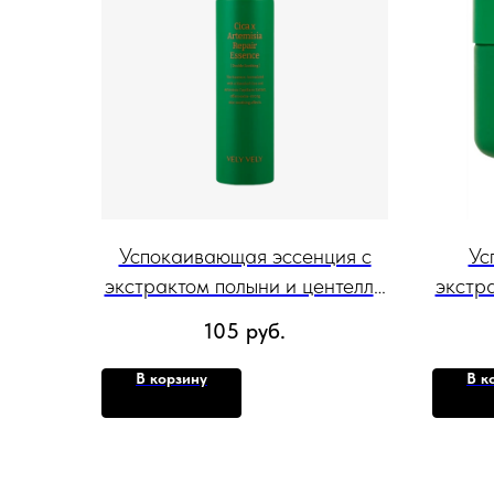
Успокаивающая эссенция с
Ус
экстрактом полыни и центеллы
экстр
Vely Vely Cica X Artemisia
для ч
105
руб.
Repair Essence 160 мл
Vely 
В корзину
В к