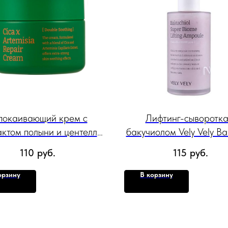
покаивающий крем с
Лифтинг-сыворотка
актом полыни и центеллы
бакучиолом Vely Vely Ba
увствительной кожи Vely
Super Biome Lifting Am
110
руб.
115
руб.
Cica Х Artemisia Repair
100 мл
Cream 60 мл
орзину
В корзину