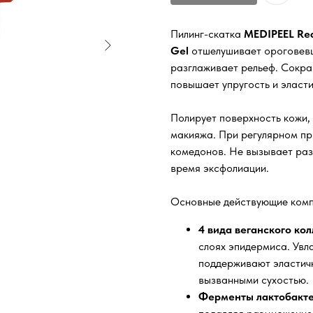
Пилинг-скатка
MEDIPEEL Red
Gel
отшелушивает ороговевш
разглаживает рельеф. Сокр
повышает упругость и эласти
Полирует поверхность кожи, 
макияжа. При регулярном п
комедонов. Не вызывает раз
время эксфолиации.
Основные действующие комп
4 вида веганского ко
слоях эпидермиса. Увл
поддерживают эластич
вызванными сухостью.
Ферменты лактобакт