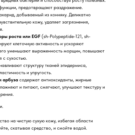
вредных бактерий и способствуя росту полезных.
ункции, предотвращают раздражение.
ахарид, добываемый из конняку. Деликатно
увствительную кожу, удаляет загрязнения,
я.
ры роста или EGF
(sh-Polypeptide-121, sh-
лируют клеточную активность и ускоряют
 чего уменьшают выраженность морщин, повышают
я с сухостью.
навливают структуру тканей эпидермиса,
ластичность и упругость.
и арбуза
содержат антиоксиданты, жирные
лажняют и питают, смягчают, улучшают текстуру и
арения.
и.
тво на чистую сухую кожу, избегая области
уйте, скатывая средство, и смойте водой.