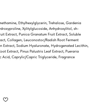
methamine, Ethylhexylglycerin, Trehalose, Gardenia
roxyproline, Xylitylglucoside, Anhydroxylitol, sh-
ruit Extract, Punica Granatum Fruit Extract, Soluble
tract, Collagen, Leuconostoc/Radish Root Ferment
gen Extract, Sodium Hyaluronate, Hydrogenated Lecithin,
t Extract, Pinus Palustris Leaf Extract, Pueraria
 Acid, Caprylic/Capric Triglyceride, Fragrance