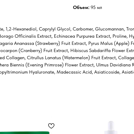
Объем:
95 мл
ate, 1,2-Hexanediol, Caprylyl Glycol, Carbomer, Glucomannan, Tro
Borago Officinalis Extract, Echinacea Purpurea Extract, Proline, Hyd
ragaria Ananassa (Strawberry) Fruit Extract, Pyrus Malus (Apple) F
rocarpon (Cranberry) Fruit Extract, Hibiscus Sabdariffa Flower Ex
yzed Collagen, Citrullus Lanatus (Watermelon) Fruit Extract, Colla
ra Biennis (Evening Primrose) Flower Extract, Ulmus Davidiana Roo
pyltrimonium Hyaluronate, Madecassic Acid, Asiaticoside, Asiatic