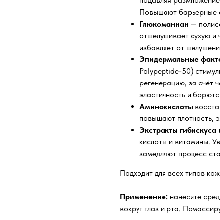
подавляя размножение 
Повышают барьерные ф
Глюкоманнан
— полис
отшелушивает сухую и ч
избавляет от шелушени
Эпидермальные факто
Polypeptide-50) стиму
регенерацию, за счёт
эластичность и борютс
Аминокислоты
восста
повышают плотность, э
Экстракты гибискуса 
кислоты и витамины. Ув
замедляют процесс ст
Подходит для всех типов кож
Применение:
нанесите средс
вокруг глаз и рта. Помассир