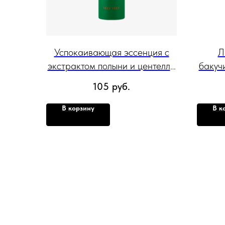
Успокаивающая эссенция с
Л
экстрактом полыни и центеллы
бакучи
Vely Vely Cica X Artemisia
Supe
105
руб.
Repair Essence 160 мл
В корзину
В к