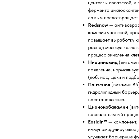
центеллы азиатской, и 
фермента циклооксиген
самым предотвращает в
Redsnow
— антивозрас
камелии японской, про
повышает выработку к
распад молекул коллаг
процесс окисления клет
Ниацинамид
(витамин
появление, нормализуе
(лоб, нос, щёки и под
Пантенол
(витамин B5)
гидролипидный барьер,
восстановлению.
Цианокобаламин
(вит
воспалительный процесс
Eosidin™
— компонент, 
иммуномодулирующее де
улучшает барьерные фу