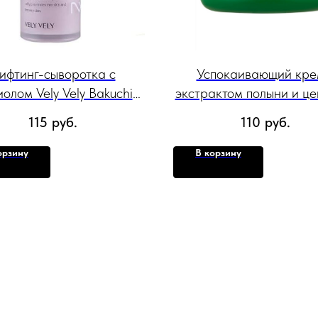
ифтинг-сыворотка с
Успокаивающий кре
олом Vely Vely Bakuchiol
экстрактом полыни и це
r Biome Lifting Ampoule
для чувствительной кож
115
руб.
110
руб.
100 мл
Vely Cica Х Artemisia 
Cream 60 мл
орзину
В корзину