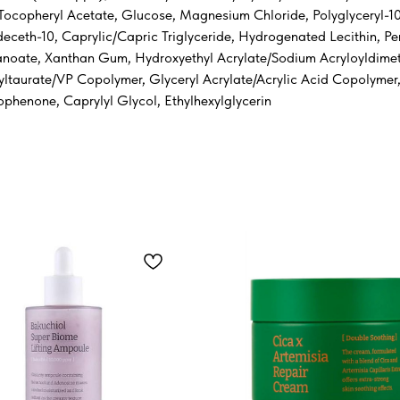
 Tocopheryl Acetate, Glucose, Magnesium Chloride, Polyglyceryl-
rideceth-10, Caprylic/Capric Triglyceride, Hydrogenated Lecithin, P
lhexanoate, Xanthan Gum, Hydroxyethyl Acrylate/Sodium Acryloyldim
ltaurate/VP Copolymer, Glyceryl Acrylate/Acrylic Acid Copolymer,
henone, Caprylyl Glycol, Ethylhexylglycerin