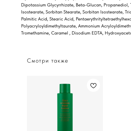
Dipotassium Glycyrrhizate, Beta-Glucan, Propanediol,
Isostearate, Sorbitan Stearate, Sorbitan Isostearate, T
Palmitic Acid, Stearic Acid, Pentaerythrityltetraethy
Polyacryloyldimethyltaurate, Ammonium Acryloyldimethy
Tromethamine, Caramel , Disodium EDTA, Hydroxyacetop
Смотри также