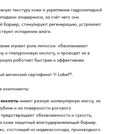
вную текстуру кожи и укрепление гидролипидной
пидами эпидермиса, за счёт чего они
й барьер, стимулируют регенерацию, устраняют
ствуют испарению влаги.
акже играют роль липосом: обволакивают
у и гиалуроновую кислоту, и проводят их в
ормула работает быстрее и эффективнее.
й веганский сертификат V-Label®.
е компоненты:
й кислоты
имеют разную молекулярную массу, за
лубине и на поверхности рогового
, предотвращают обезвоженность и сухость,
на коже защитный влагоудерживающий барьер.
с, состоящий из мадекассосида, производного