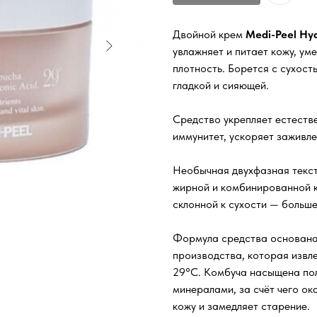
Двойной крем
Medi-Peel Hy
увлажняет и питает кожу, ум
плотность. Борется с сухост
гладкой и сияющей.
Средство укрепляет естеств
иммунитет, ускоряет заживл
Необычная двухфазная текст
жирной и комбинированной к
склонной к сухости — больш
Формула средства основана 
производства, которая извл
29°C. Комбуча насыщена по
минералами, за счёт чего ок
кожу и замедляет старение.