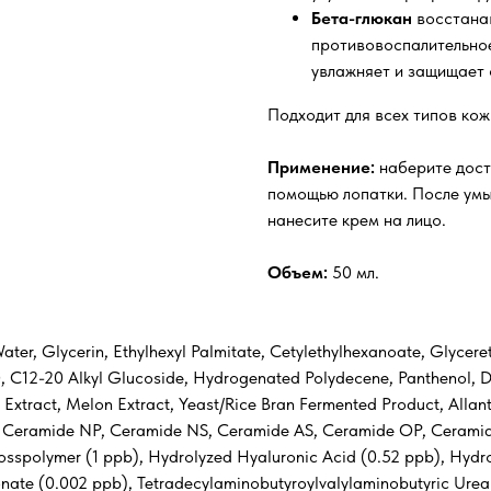
Бета-глюкан
восстанав
противовоспалительное
увлажняет и защищает 
Подходит для всех типов кож
Применение:
наберите дост
помощью лопатки. После умы
нанесите крем на лицо.
Объем:
50 мл.
ater, Glycerin, Ethylhexyl Palmitate, Cetylethylhexanoate, Glycer
0, C12-20 Alkyl Glucoside, Hydrogenated Polydecene, Panthenol, D
xtract, Melon Extract, Yeast/Rice Bran Fermented Product, Allan
de, Ceramide NP, Ceramide NS, Ceramide AS, Ceramide OP, Cerami
sspolymer (1 ppb), Hydrolyzed Hyaluronic Acid (0.52 ppb), Hydro
nate (0.002 ppb), Tetradecylaminobutyroylvalylaminobutyric Urea