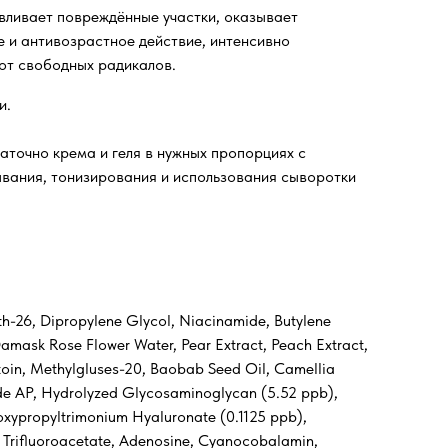
ливает повреждённые участки, оказывает
 и антивозрастное действие, интенсивно
от свободных радикалов.
и.
аточно крема и геля в нужных пропорциях с
вания, тонизирования и использования сыворотки
eth-26, Dipropylene Glycol, Niacinamide, Butylene
amask Rose Flower Water, Pear Extract, Peach Extract,
toin, Methylgluses-20, Baobab Seed Oil, Camellia
de AP, Hydrolyzed Glycosaminoglycan (5.52 ppb),
xypropyltrimonium Hyaluronate (0.1125 ppb),
 Trifluoroacetate, Adenosine, Cyanocobalamin,