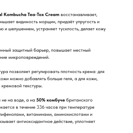
al Kombucha Tea-Tox Cream
восстанавливает,
еньшает видимость морщин, придаёт упругость и
ью и шелушением, устраняет тусклость, делает кожу
енный защитный барьер, повышает местный
ение микроповреждений.
ура позволяет регулировать плотность крема: для
ожи можно добавлять больше геля, а для кожи,
е кремовой текстуры.
не на воде, а на
50% комбуче
британского
екается в течение 336 часов при температуре
лифенолами, витаминами, аминокислотами и
азывает антиоксидантное действие, уплотняет