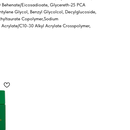
10 Behenate/Eicosadioate, Glycereth-25 PCA
entylene Glycol, Benzyl Glycolcol, Decylglucoside,
ethyltaurate Copolymer,Sodium
 Acrylate/C10-30 Alkyl Acrylate Crosspolymer,