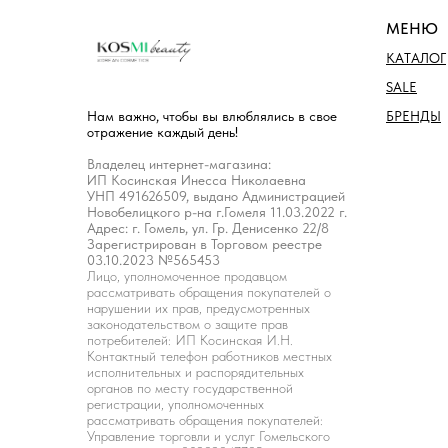
МЕНЮ
КАТАЛОГ
SALE
БРЕНДЫ
Нам важно, чтобы вы влюблялись в свое
отражение каждый день!
Владелец интернет-магазина:
ИП Косинская Инесса Николаевна
УНП 491626509, выдано Администрацией
Новобелицкого р-на г.Гомеля 11.03.2022 г.
Адрес: г. Гомель, ул. Гр. Денисенко 22/8
Зарегистрирован в Торговом реестре
03.10.2023 №565453
Лицо, уполномоченное продавцом
рассматривать обращения покупателей о
нарушении их прав, предусмотренных
законодательством о защите прав
потребителей: ИП Косинская И.Н.
Контактный телефон работников местных
исполнительных и распорядительных
органов по месту государственной
регистрации, уполномоченных
рассматривать обращения покупателей:
Управление торговли и услуг Гомельского