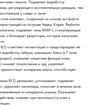
пентилен гликоля. Подавляет выработку
азы, регулирующего воспалительную реакцию, тем
оспаление и следы от акне.
тной комплекс, созданный на основе экстракта
израстающей на острове Чеджу, Корея. Redsnow
оллагена, подавляет гены MMP-1, стимулирующие
ена, и блокирует рецепторы, которые запускают
ок.
 B3) осветляет пигментацию и предотвращает её
т выработку себума, уменьшает блеск в Т-зоне
бородок), повышает защитные функции кожи.
 снимает покраснение и зуд, укрепляет
 препятствует испарению влаги, способствует
амин B12) увлажняет, успокаивает, подавляет
, укрепляет капилляры, помогает в лечении акне.
извлечённый из мандарина уньшиу. Оказывает
йствие, снижает чувствительность кожи и
нкции.