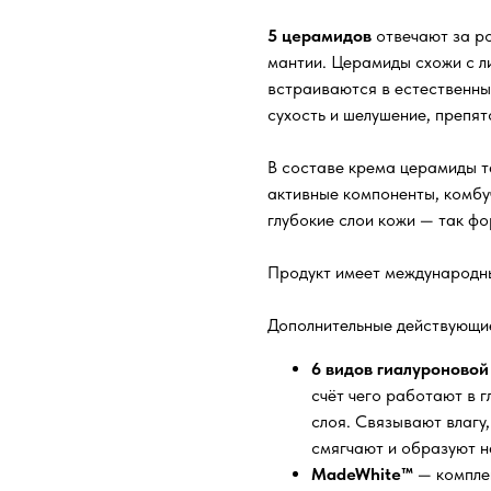
5 церамидов
отвечают за ро
мантии. Церамиды схожи с ли
встраиваются в естественны
сухость и шелушение, препят
В составе крема церамиды т
активные компоненты, комбуч
глубокие слои кожи — так ф
Продукт имеет международны
Дополнительные действующи
6 видов гиалуроново
счёт чего работают в г
слоя. Связывают влагу
смягчают и образуют 
MadeWhite™
— комплек