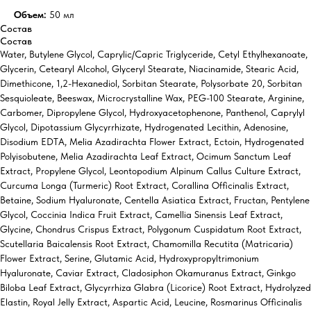
Объем:
50 мл
Состав
Состав
Water, Butylene Glycol, Caprylic/Capric Triglyceride, Cetyl Ethylhexanoate,
Glycerin, Cetearyl Alcohol, Glyceryl Stearate, Niacinamide, Stearic Acid,
Dimethicone, 1,2-Hexanediol, Sorbitan Stearate, Polysorbate 20, Sorbitan
Sesquioleate, Beeswax, Microcrystalline Wax, PEG-100 Stearate, Arginine,
Carbomer, Dipropylene Glycol, Hydroxyacetophenone, Panthenol, Caprylyl
Glycol, Dipotassium Glycyrrhizate, Hydrogenated Lecithin, Adenosine,
Disodium EDTA, Melia Azadirachta Flower Extract, Ectoin, Hydrogenated
Polyisobutene, Melia Azadirachta Leaf Extract, Ocimum Sanctum Leaf
Extract, Propylene Glycol, Leontopodium Alpinum Callus Culture Extract,
Curcuma Longa (Turmeric) Root Extract, Corallina Officinalis Extract,
Betaine, Sodium Hyaluronate, Centella Asiatica Extract, Fructan, Pentylene
Glycol, Coccinia Indica Fruit Extract, Camellia Sinensis Leaf Extract,
Glycine, Chondrus Crispus Extract, Polygonum Cuspidatum Root Extract,
Scutellaria Baicalensis Root Extract, Chamomilla Recutita (Matricaria)
Flower Extract, Serine, Glutamic Acid, Hydroxypropyltrimonium
Hyaluronate, Caviar Extract, Cladosiphon Okamuranus Extract, Ginkgo
Biloba Leaf Extract, Glycyrrhiza Glabra (Licorice) Root Extract, Hydrolyzed
Elastin, Royal Jelly Extract, Aspartic Acid, Leucine, Rosmarinus Officinalis