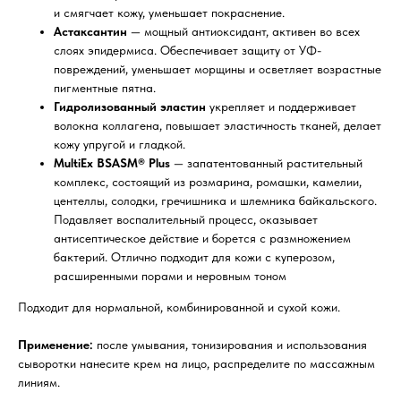
и смягчает кожу, уменьшает покраснение.
Астаксантин
— мощный антиоксидант, активен во всех
слоях эпидермиса. Обеспечивает защиту от УФ-
повреждений, уменьшает морщины и осветляет возрастные
пигментные пятна.
Гидролизованный эластин
укрепляет и поддерживает
волокна коллагена, повышает эластичность тканей, делает
кожу упругой и гладкой.
MultiEx BSASM® Plus
— запатентованный растительный
комплекс, состоящий из розмарина, ромашки, камелии,
центеллы, солодки, гречишника и шлемника байкальского.
Подавляет воспалительный процесс, оказывает
антисептическое действие и борется с размножением
бактерий. Отлично подходит для кожи с куперозом,
расширенными порами и неровным тоном
Подходит для нормальной, комбинированной и сухой кожи.
Применение:
после умывания, тонизирования и использования
сыворотки нанесите крем на лицо, распределите по массажным
линиям.