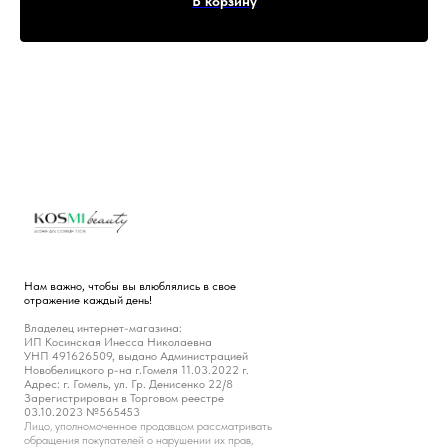
В корзину
Нам важно, чтобы вы влюблялись в свое
отражение каждый день!
Владелец интернет-магазина:
ИП Косинская Инесса Николаевна
УНП 491626509, выдано Администрацией
Новобелицкого р-на г.Гомеля 11.03.2022 г.
Адрес: г. Гомель, ул. Гр. Денисенко 22/8
Зарегистрирован в Торговом реестре
03.10.2023 №565453
Лицо, уполномоченное продавцом рассматривать
обращения покупателей о нарушении их прав,