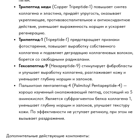
пятен.
Трипептид меди
(Copper Tripeptide-1) повышает синтез
коллагена и эластина, придаёт упругость, оказывает
укрепляющее, противовоспалительное и антиоксидантное
действие, уменьшает выраженность морщин и ускоряет
регенерацию.
Трипептид-1
(Tripeptide-1) предотвращает признаки
фотостарения, повышает выработку собственного
коллагена и подавляет деградацию коллагеновых волокон,
борется со свободными радикалами.
Гексапептид-9
(Hexapeptide-9) стимулирует фибробласты
и улучшает выработку коллагена, разглаживает кожу и
уменьшает глубину морщин и заломов.
Пальмитоил пентапептид-4 (Palmitoyl Pentapeptide-4) —
хорошо изученный омолаживающий пептид, состоящий из 5
аминокислот. Является субфрагментом белка коллагена 1,
уменьшает глубину морщин и заломов, улучшает текстуру
кожи. По эффективности не уступает ретинолу, при этом не
вызывает раздражения.
Дополнительные действующие компоненты: