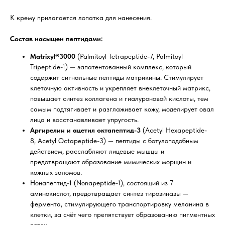
К крему прилагается лопатка для нанесения.
Состав насыщен пептидами:
Matrixyl®3000
(Palmitoyl Tetrapeptide-7, Palmitoyl
Tripeptide-1) — запатентованный комплекс, который
содержит сигнальные пептиды матрикины. Стимулирует
клеточную активность и укрепляет внеклеточный матрикс,
повышает синтез коллагена и гиалуроновой кислоты, тем
самым подтягивает и разглаживает кожу, моделирует овал
лица и восстанавливает упругость.
Аргирелин и ацетил октапептид-3
(Acetyl Hexapeptide-
8, Acetyl Octapeptide-3) — пептиды с ботулоподобным
действием, расслабляют лицевые мышцы и
предотвращают образование мимических морщин и
кожных заломов.
Нонапептид-1 (Nonapeptide-1), состоящий из 7
аминокислот, предотвращает синтез тирозиназы —
фермента, стимулирующего транспортировку меланина в
клетки, за счёт чего препятствует образованию пигментных