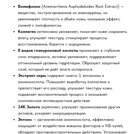
Волюфилин
(Anemarrhena Asphodeloides Root Extract) —
вещество, экстрагированное из анемаррены, он
увеличивает плотность и объём кожи, оказывая эффект,
схожий с липофилингом.
Коллаген
интенсивно увлажняет, помогает коже сохранять
влагу, улучшает текстуру, стимулирует процессы
восстановления, борется с морщинами.
8 видов гиалуроновой кислоты
проникают в глубокие
слои эпидермиса, активно увлажняют, поддерживают
оптимальный уровень гидратации. Образуют защитный
слой, который не даёт влаге испариться.
Экстракт икры
содержит омега-3, витамины и
аминокислоты. Повышает выработку коллагена и
препятствует его распаду, улучшает текстуру кожи,
подавляет воспалительный процесс и оказывает
комплексное антивозрастное действие.
24К Золото
укрепляет, улучшает проникновение других
активов, ускоряет микроциркуляцию.
Эктоин
— органическая аминокислота, эффективно
защищает от воздействия внешних факторов и УФ-лучей,
обладает противовоспалительным действием. Успокаивает