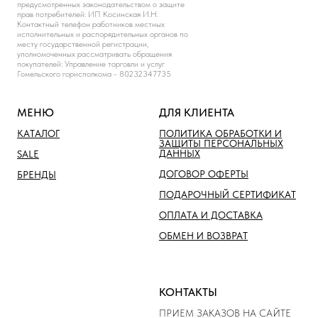
предусмотренных законодательством о защите
прав потребителей: ИП Косинская И.Н.
Контактный телефон работников местных
исполнительных и распорядительных органов по
месту государственной регистрации,
уполномоченных рассматривать обращения
покупателей: Управление торговли и услуг
Гомельского горисполкома - 80232347735
МЕНЮ
ДЛЯ КЛИЕНТА
КАТАЛОГ
ПОЛИТИКА ОБРАБОТКИ И
ЗАЩИТЫ ПЕРСОНАЛЬНЫХ
ДАННЫХ
SALE
ДОГОВОР ОФЕРТЫ
БРЕНДЫ
ПОДАРОЧНЫЙ СЕРТИФИКАТ
ОПЛАТА И ДОСТАВКА
ОБМЕН И ВОЗВРАТ
КОНТАКТЫ
ПРИЕМ ЗАКАЗОВ НА САЙТЕ