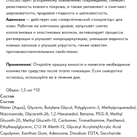
реактивность кожного покрова, а также увлажняют и смягчают
шероховатости, придавая гладкость и шелковистость.
Аденозин
— действует как «энергетический стимулятор» для
кожи. Работая на клеточном уровне, запускает синтез
коллагеновых и эластиновых волокон, активизирует процессы
регенерации и улучшает микроциркуляцию, уменьшая видимость
кожных заломов и улучшая упругость, также известен
противовоспалительными свойствами.
Применение:
Откройте крышку емкости и нанесите необходимое
количество средства после этапа тонизации. Если сыворотка
осталась, используйте ее в течение дня.
Объем: 1,5 мл *10
Состав
Состав
Water (Aqua), Glycerin, Butylene Glycol, Polyglycerin-3, Methylpropanediol,
Niacinamide, Glycereth-26, 1,2-Hexanediol, Betaine, PEG-8, Methyl
Gluceth-20, Methyl Gluceth-10, Carbomer, Tromethamine, Panthenol,
Ethylhexylglycerin, C12-14 Alketh-12, Glyceryl Acrylate/Acrylic Acid
Copolymer, Xanthan Gum, Adenosine, Disodium EDTA, Saccharide