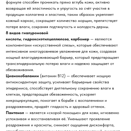
формуле способен проникать прямо вглубь кожи, активно
возвращая ей эластичность и упругость за счёт участия в
продукции коллагена и эластина, таким образом укрепляет
кожный каркас, сокращает количество морщин, препятствует
потере влаги, сохраняя подтянутость и молодость дермы.
8 видов гиалуроновой
кислоты
,
гидроксиэтилцеллюлоза
,
карбомер
— являются
компонентами «искусственной слезы», которые обеспечивают
интенсивное многоуровневое увлажнение для кожи, создавая
мощный влагоудерживающий барьер, который предотвращает
трансэпидермальную потерю влаги и надежно защищает от
обезвоживания.
Цианокобаламин
(витамин B12) — обеспечивает мощную
антиоксидантную защиту, усиливает барьерные свойства
эпидермиса, способствует дилтельному сохранению влаги в
клетках, предотвращая обезвоженность, ускоряет
микроциркуляцию, помогает в борьбе с воспалениями и
раздражением, придаёт гладкость и здоровый оттенок.
Пантенол
— является «скорой помощью» для кожи, мгновенно
успокаивая и восстанавливая её. Уменьшают проявление
раздражения и красноты, снимают ощущение дискомфорта,
способствуют ускоренному заживлению повреждений, снижают