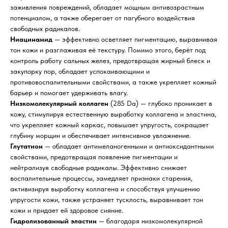
заживления повреждений, обладает мощным антивозрастным
потенциалом, а также оберегает от пагубного воздействия
свободных радикалов.
Ниацинамид
— эффективно осветляет пигментацию, выравнивая
тон кожи и разглаживая её текстуру. Помимо этого, берёт под
контроль работу сальных желез, предотвращая жирный блеск и
закупорку пор, обладает успокаивающими и
противовоспалительными свойствами, а также укрепляет кожный
барьер и помогает удерживать влагу.
Низкомолекулярный коллаген
(285 Da) — глубоко проникает в
кожу, стимулируя естественную выработку коллагена и эластина,
что укрепляет кожный каркас, повышает упругость, сокращает
глубину морщин и обеспечивает интенсивное увлажнение.
Глутатион
— обладает антимеланогенными и антиоксидантными
свойствами, предотвращая появление пигментации и
нейтрализуя свободные радикалы. Эффективно снижает
воспалительные процессы, замедляет признаки старения,
активизируя выработку коллагена и способствуя улучшению
упругости кожи, также устраняет тусклость, выравнивает тон
кожи и придает ей здоровое сияние.
Гидролизованный эластин
— благодаря низкомолекулярной