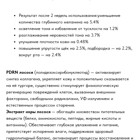
Результат после 2 недель использования:уменьшение
количества глубинного меланина на 5.4%
осветление тона и избавление от тусклости на 1.2%
разглаживание неровностей тона на 3.7%
улучшение плотности кожи на 0.48%
повышение упругости щёк на 2.5%, подбородка — на 2.2%,
вокруг рта — на 2.4%
PDRN лосося
(полидезоксирибонуклеотид) — активизирует
синтез коллагена, укрепляет кожу и положительно сказывается
на её тургоре, существенно стимулирует физиологическую
регенерацию повреждений клеток, вызванных внешними
факторами, свободными радикалами, УФ-излучением и
естественным процессом старения.
Экстракт икры лосося
— обогащён множеством питательных
веществ (белки, аминокислоты, пептиды, жирные кислоты и
витамины). Обеспечивает глубокое увлажнение и питание,
препятствует испарению влаги, поддерживая здоровый
гидролипидный баланс, активизирует процессы восстановления и