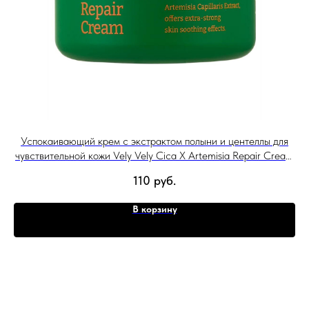
лы
Успокаивающий крем с экстрактом полыни и центеллы для
Л
чувствительной кожи Vely Vely Cica Х Artemisia Repair Cream
60 мл
110
руб.
В корзину