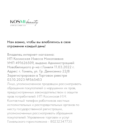
Нам важно, чтобы вы влюблялись в свое
отражение каждый день!
Владелец интернет-магазина:
ИП Косинская Инесса Николаевна
УНП 491626509, выдано Администрацией
Новобелицкого р-на г.Гомеля 11.03.2022 г.
Адрес: г. Гомель, ул. Гр. Денисенко 22/8
Зарегистрирован в Торговом реестре
03.10.2023 №565453
Лицо, уполномоченное продавцом рассматривать
обращения покупателей о нарушении их прав,
предусмотренных законодательством о защите
прав потребителей: ИП Косинская И.Н.
Контактный телефон работников местных
исполнительных и распорядительных органов по
месту государственной регистрации,
уполномоченных рассматривать обращения
покупателей: Управление торговли и услуг
Гомельского горисполкома - 80232347735