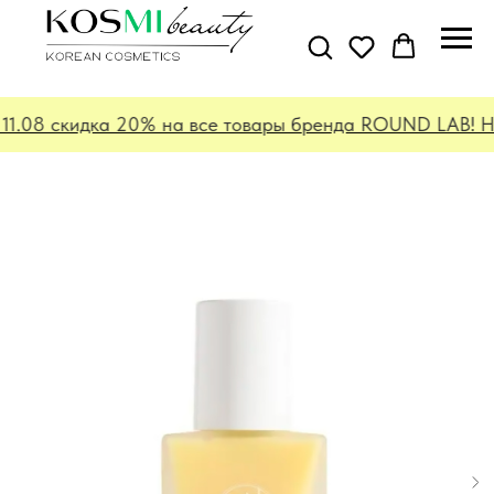
11.08 скидка 20% на все товары бренда ROUND LAB! Не 