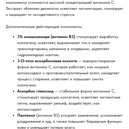
компоненты отличаются высокой концентрацией витамина C.
Экстракт облепихи деликатно осветляет пигментацию, тонизирует
и защищает от оксидативного стресса.
Дополнительные действующие компоненты:
3% ниацинамида (витамин B3)
стимулирует выработку
коллагена, осветляет, выравнивает тон и замедляет
транспортировку меланина в эпидермис, укрепляет
гидролипидную мантию.
3-O-этил аскорбиновая кислота
— жирорастворимая
форма витамина C, которая работает, как мощный
антиоксидант и противовоспалительный агент, замедляет
процесс старения, осветляет и повышает синтез
коллагена.
Аскорбил глюкозид
— стабильная форма витамина С,
стимулирует продукцию коллагена, осветляет пигментные
пятна, выравнивает рельеф, воздействует, как
антиоксидант.
Пантенол
(витамин B5) ускоряет заживление, успокаивает
раздражение и зуд, а также повышает барьерные функции
кожи и уменьшает потерю влаги.