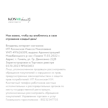
Нам важно, чтобы вы влюблялись в свое
отражение каждый день!
Владелец интернет-магазина:
ИП Косинская Инесса Николаевна
УНП 491626509, выдано Администрацией
Новобелицкого р-на г.Гомеля 11.03.2022 г.
Адрес: г. Гомель, ул. Гр. Денисенко 22/8
Зарегистрирован в Торговом реестре
03.10.2023 №565453
Лицо, уполномоченное продавцом рассматривать
обращения покупателей о нарушении их прав,
предусмотренных законодательством о защите
прав потребителей: ИП Косинская И.Н.
Контактный телефон работников местных
исполнительных и распорядительных органов по
месту государственной регистрации,
уполномоченных рассматривать обращения
покупателей: Управление торговли и услуг
Гомельского горисполкома - 80232347735