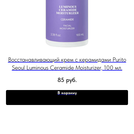
oul
Восстанавливающий крем с керамидами Purito
Seoul Luminous Ceramide Moisturizer, 100 мл.
S
85
руб.
В корзину