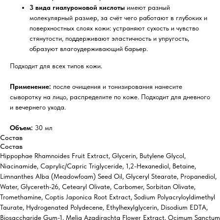
3 вида гиалуроновой кислоты
имеют разный
молекулярный размер, за счёт чего работают в глубоких и
поверхностных слоях кожи: устраняют сухость и чувство
стянутости, поддерживают эластичность и упругость,
образуют влагоудерживающий барьер.
Подходит для всех типов кожи.
Применение:
после очищения и тонизирования нанесите
сыворотку на лицо, распределите по коже. Подходит для дневного
и вечернего ухода.
Объем:
30 мл
Состав
Состав
Hippophae Rhamnoides Fruit Extract, Glycerin, Butylene Glycol,
Niacinamide, Caprylic/Capric Triglyceride, 1,2-Hexanediol, Betaine,
Limnanthes Alba (Meadowfoam) Seed Oil, Glyceryl Stearate, Propanediol,
Water, Glycereth-26, Cetearyl Olivate, Carbomer, Sorbitan Olivate,
Tromethamine, Coptis Japonica Root Extract, Sodium Polyacryloyldimethyl
Taurate, Hydrogenated Polydecene, Ethylhexylglycerin, Disodium EDTA,
Biosaccharide Gum-1, Melia Azadirachta Flower Extract, Ocimum Sanctum