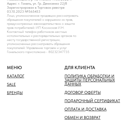
Адрес: г. Гомель, ул. Гр. Денисенко 22/8
Зарегистрирован в Торговом реестре
03.10.2023 №565453
Лицо, уполномоченное продавцом рассматривать
обращения покупателей о нарушении их прав,
предусмотренных законодательством о защите
прав потребителей: ИП Косинская И.Н.
Контактный телефон работников местных
исполнительных и распорядительных органов по
месту государственной регистрации,
уполномоченных рассматривать обращения
покупателей: Управление торговли и услуг
Гомельского горисполкома - 80232347735
МЕНЮ
ДЛЯ КЛИЕНТА
КАТАЛОГ
ПОЛИТИКА ОБРАБОТКИ И
ЗАЩИТЫ ПЕРСОНАЛЬНЫХ
ДАННЫХ
SALE
ДОГОВОР ОФЕРТЫ
БРЕНДЫ
ПОДАРОЧНЫЙ СЕРТИФИКАТ
ОПЛАТА И ДОСТАВКА
ОБМЕН И ВОЗВРАТ