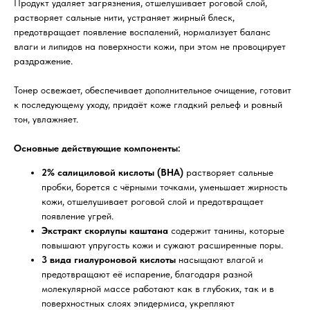
Продукт удаляет загрязнения, отшелушивает роговой слой,
растворяет сальные нити, устраняет жирный блеск,
предотвращает появление воспалений, нормализует баланс
влаги и липидов на поверхности кожи, при этом не провоцирует
раздражение.
Тонер освежает, обеспечивает дополнительное очищение, готовит
к последующему уходу, придаёт коже гладкий рельеф и ровный
тон, увлажняет.
Основные действующие компоненты:
2% салициловой кислоты (BHA)
растворяет сальные
пробки, борется с чёрными точками, уменьшает жирность
кожи, отшелушивает роговой слой и предотвращает
появление угрей.
Экстракт скорлупы каштана
содержит танины, которые
повышают упругость кожи и сужают расширенные поры.
3 вида гиалуроновой кислоты
насыщают влагой и
предотвращают её испарение, благодаря разной
молекулярной массе работают как в глубоких, так и в
поверхностных слоях эпидермиса, укрепляют