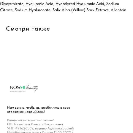
Glycyrrhizate, Hyaluronic Acid, Hydrolyzed Hyaluronic Acid, Sodium
Citrate, Sodium Hyaluronate, Salix Alba (Willow) Bark Extract, Allantoin
Смотри также
Нам важно, чтобы вы влюблялись в свое
отражение каждый день!
Владелец интернет-магазина:
ИП Косинская Инесса Николаевна
УНП 491626509, выдано Администрацией
Новобелицкого р-на г.Гомеля 11.03.2022 г.