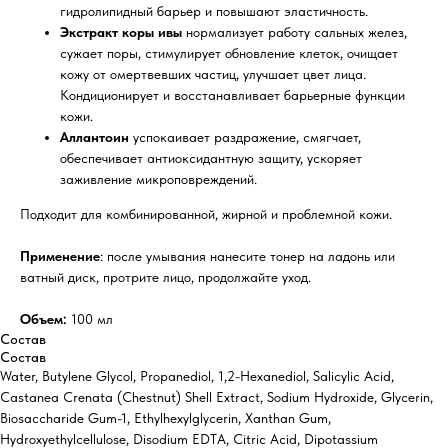
гидролипидный барьер и повышают эластичность.
Экстракт коры ивы
нормализует работу сальных желез,
сужает поры, стимулирует обновление клеток, очищает
кожу от омертвевших частиц, улучшает цвет лица.
Кондиционирует и восстанавливает барьерные функции
кожи.
Аллантоин
успокаивает раздражение, смягчает,
обеспечивает антиоксидантную защиту, ускоряет
заживление микроповреждений.
Подходит для комбинированной, жирной и проблемной кожи.
Применение
: после умывания нанесите тонер на ладонь или
ватный диск, протрите лицо, продолжайте уход.
Объем:
100 мл
Состав
Состав
Water, Butylene Glycol, Propanediol, 1,2-Hexanediol, Salicylic Acid,
Castanea Crenata (Chestnut) Shell Extract, Sodium Hydroxide, Glycerin,
Biosaccharide Gum-1, Ethylhexylglycerin, Xanthan Gum,
Hydroxyethylcellulose, Disodium EDTA, Citric Acid, Dipotassium