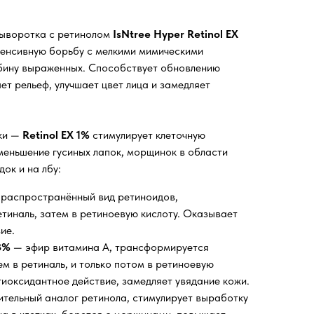
ыворотка с ретинолом
IsNtree Hyper Retinol EX
енсивную борьбу с мелкими мимическими
бину выраженных. Способствует обновлению
т рельеф, улучшает цвет лица и замедляет
ки —
Retinol EX 1%
стимулирует клеточную
меньшение гусиных лапок, морщинок в области
ок и на лбу:
распространённый вид ретиноидов,
тиналь, затем в ретиноевую кислоту. Оказывает
ие.
3%
— эфир витамина A, трансформируется
ем в ретиналь, и только потом в ретиноевую
тиоксидантное действие, замедляет увядание кожи.
тельный аналог ретинола, стимулирует выработку