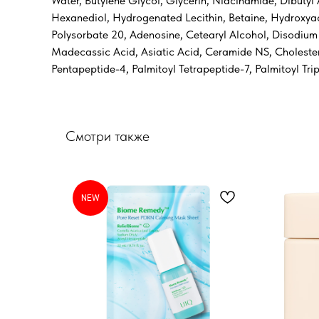
Water, Butylene Glycol, Glycerin, Niacinamide, Dibutyl
Hexanediol, Hydrogenated Lecithin, Betaine, Hydroxyac
Polysorbate 20, Adenosine, Cetearyl Alcohol, Disodium 
Madecassic Acid, Asiatic Acid, Ceramide NS, Cholester
Pentapeptide-4, Palmitoyl Tetrapeptide-7, Palmitoyl Tr
Смотри также
NEW