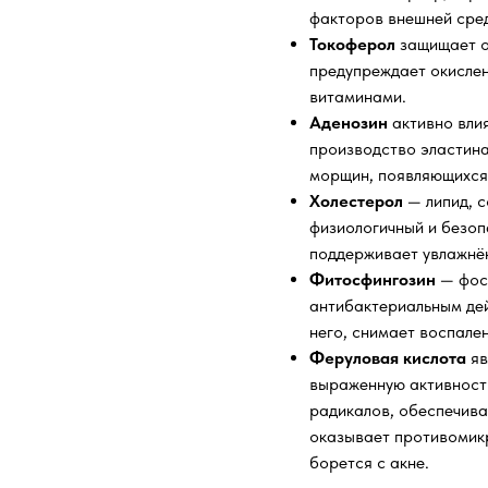
факторов внешней сре
Токоферол
защищает о
предупреждает окисле
витаминами.
Аденозин
активно вли
производство эластина
морщин, появляющихся 
Холестерол
— липид, 
физиологичный и безо
поддерживает увлажнён
Фитосфингозин
— фос
антибактериальным дей
него, снимает воспале
Феруловая кислота
яв
выраженную активност
радикалов, обеспечива
оказывает противомик
борется с акне.