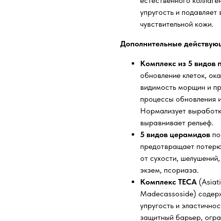
естественного коллаге
упругость и подавляет
чувствительной кожи.
Дополнительные действую
Комплекс из 5 видов
обновление клеток, ок
видимость морщин и пр
процессы обновления и
Нормализует выработку
выравнивает рельеф.
5 видов церамидов
по
предотвращает потерю 
от сухости, шелушений,
экзем, псориаза.
Комплекс TECA
(Asiat
Madecassoside) содерж
упругость и эластично
защитный барьер, огра