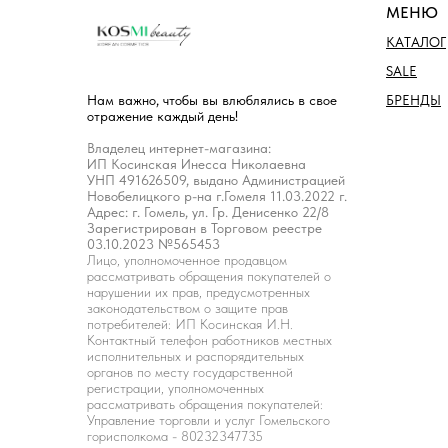
МЕНЮ
КАТАЛОГ
SALE
БРЕНДЫ
Нам важно, чтобы вы влюблялись в свое
отражение каждый день!
Владелец интернет-магазина:
ИП Косинская Инесса Николаевна
УНП 491626509, выдано Администрацией
Новобелицкого р-на г.Гомеля 11.03.2022 г.
Адрес: г. Гомель, ул. Гр. Денисенко 22/8
Зарегистрирован в Торговом реестре
03.10.2023 №565453
Лицо, уполномоченное продавцом
рассматривать обращения покупателей о
нарушении их прав, предусмотренных
законодательством о защите прав
потребителей: ИП Косинская И.Н.
Контактный телефон работников местных
исполнительных и распорядительных
органов по месту государственной
регистрации, уполномоченных
рассматривать обращения покупателей:
Управление торговли и услуг Гомельского
горисполкома - 80232347735