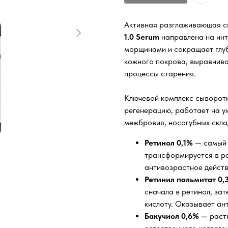
Активная разглаживающая с
1.0 Serum
направлена на инт
морщинами и сокращает глу
кожного покрова, выравнивае
процессы старения.
Ключевой комплекс сыворот
регенерацию, работает на у
межбровия, носогубных склад
Ретинол 0,1%
— самый 
трансформируется в ре
антивозрастное действ
Ретинил пальмитат 0,
сначала в ретинол, зат
кислоту. Оказывает ан
Бакучиол 0,6%
— расти