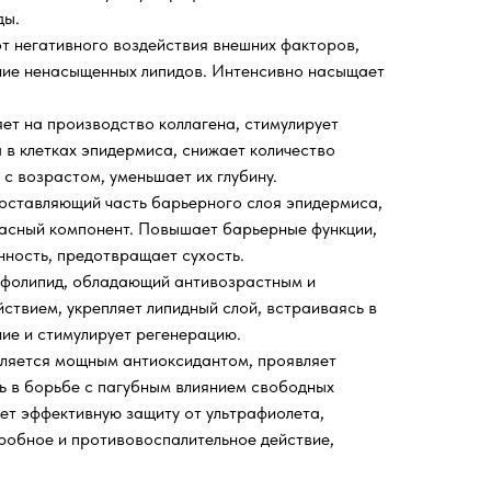
ды.
т негативного воздействия внешних факторов,
ние ненасыщенных липидов. Интенсивно насыщает
яет на производство коллагена, стимулирует
 в клетках эпидермиса, снижает количество
с возрастом, уменьшает их глубину.
составляющий часть барьерного слоя эпидермиса,
пасный компонент. Повышает барьерные функции,
ность, предотвращает сухость.
фолипид, обладающий антивозрастным и
ствием, укрепляет липидный слой, встраиваясь в
ние и стимулирует регенерацию.
ляется мощным антиоксидантом, проявляет
ь в борьбе с пагубным влиянием свободных
ет эффективную защиту от ультрафиолета,
робное и противовоспалительное действие,