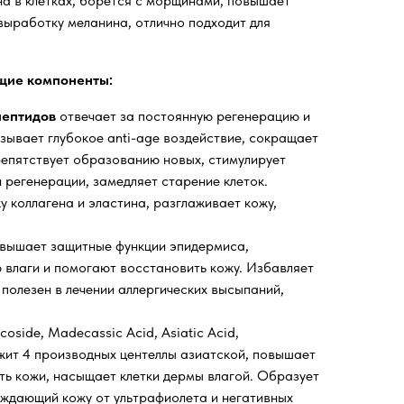
на в клетках, борется с морщинами, повышает
 выработку меланина, отлично подходит для
щие компоненты:
 пептидов
отвечает за постоянную регенерацию и
азывает глубокое anti-age воздействие, сокращает
епятствует образованию новых, стимулирует
 регенерации, замедляет старение клеток.
 коллагена и эластина, разглаживает кожу,
вышает защитные функции эпидермиса,
влаги и помогают восстановить кожу. Избавляет
 полезен в лечении аллергических высыпаний,
icoside, Madecassic Acid, Asiatic Acid,
ит 4 производных центеллы азиатской, повышает
сть кожи, насыщает клетки дермы влагой. Образует
ждающий кожу от ультрафиолета и негативных