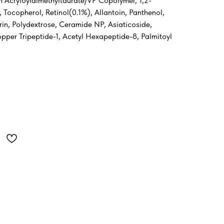
m Acryloyldimethyltaurate/VP Copolymer, 1,2-
Tocopherol, Retinol(0.1%), Allantoin, Panthenol,
in, Polydextrose, Ceramide NP, Asiaticoside,
pper Tripeptide-1, Acetyl Hexapeptide-8, Palmitoyl