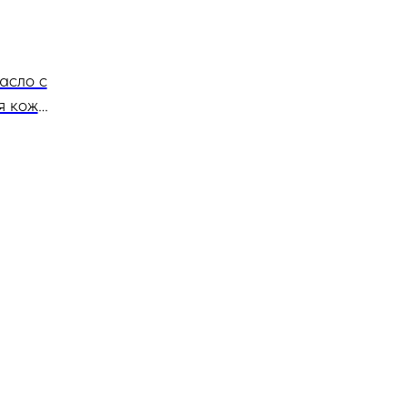
асло с
я кожи
tening
мл