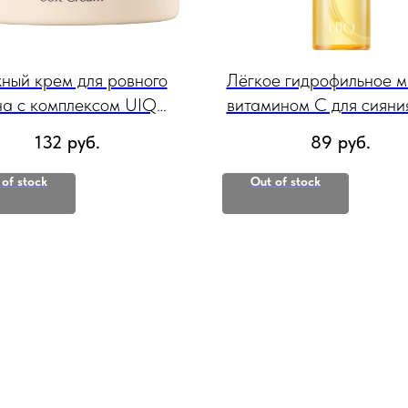
ный крем для ровного
Лёгкое гидрофильное м
на с комплексом UIQ
витамином С для сияни
биотиков Biome Barrier
UIQ Biome Vita C Brigh
132
руб.
89
руб.
Soft Cream, 60 мл
Cleansing Oil 200 
 of stock
Out of stock