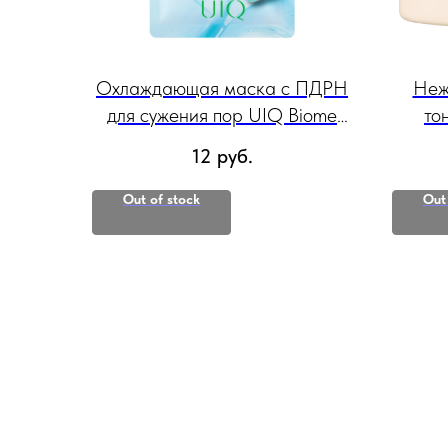
Охлаждающая маска с ПДРН
Неж
для сужения пор UIQ Biome
то
Remedy Pore Reset PDRN
пост
12
руб.
Calming Mask Sheet 22 мл
Out of stock
Out