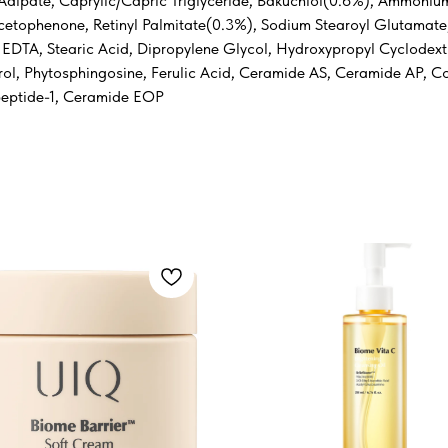
 Adipate, Caprylic/Capric Triglyceride, Bakuchiol(0.6%), Ammoniu
etophenone, Retinyl Palmitate(0.3%), Sodium Stearoyl Glutamate, 
EDTA, Stearic Acid, Dipropylene Glycol, Hydroxypropyl Cyclodextr
ol, Phytosphingosine, Ferulic Acid, Ceramide AS, Ceramide AP, Co
ipeptide-1, Ceramide EOP