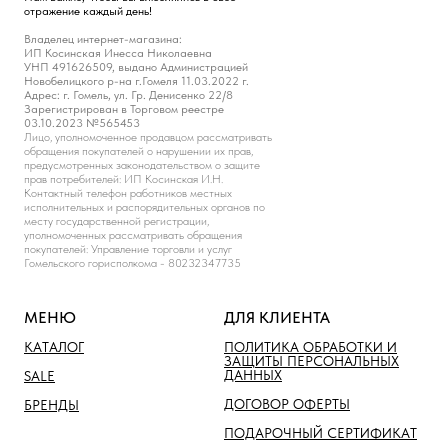
отражение каждый день!
Владелец интернет-магазина:
ИП Косинская Инесса Николаевна
УНП 491626509, выдано Администрацией
Новобелицкого р-на г.Гомеля 11.03.2022 г.
Адрес: г. Гомель, ул. Гр. Денисенко 22/8
Зарегистрирован в Торговом реестре
03.10.2023 №565453
Лицо, уполномоченное продавцом рассматривать
обращения покупателей о нарушении их прав,
предусмотренных законодательством о защите
прав потребителей: ИП Косинская И.Н.
Контактный телефон работников местных
исполнительных и распорядительных органов по
месту государственной регистрации,
уполномоченных рассматривать обращения
покупателей: Управление торговли и услуг
Гомельского горисполкома - 80232347735
МЕНЮ
ДЛЯ КЛИЕНТА
КАТАЛОГ
ПОЛИТИКА ОБРАБОТКИ И
ЗАЩИТЫ ПЕРСОНАЛЬНЫХ
ДАННЫХ
SALE
ДОГОВОР ОФЕРТЫ
БРЕНДЫ
ПОДАРОЧНЫЙ СЕРТИФИКАТ