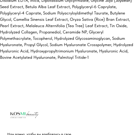
Disodium EDTA, Mica, Dipotassium Glycyrrhizate, Glycine Soja (Soybean)
Seed Extract, Betula Alba Leaf Extract, Polyglyceryl-6 Caprylate,
Polyglyceryl-4 Caprate, Sodium Polyacryloyldimethyl Taurate, Butylene
Glycol, Camellia Sinensis Leaf Extract, Oryza Sativa (Rice) Bran Extract,
Pearl Extract, Melaleuca Alternifolia (Tea Tree) Leaf Extract, Tin Oxide,
Hydrolyzed Collagen, Propanediol, Ceramide NP, Glyceryl
Polymethacrylate, Tocopherol, Hydrolyzed Glycosaminoglycan, Sodium
Hyaluronate, Propyl Glycol, Sodium Hyaluronate Crosspolymer, Hydrolyzed
Hyaluronic Acid, Hydroxypropyltrimonium Hyaluronate, Hyaluronic Acid,
Bovine Acetylated Hyaluronate, Palmitoyl Tritide-1
Нам важно, чтобы вы влюблялись в свое