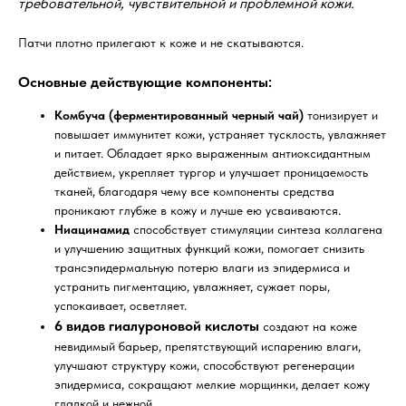
требовательной, чувствительной и проблемной кожи.
Патчи плотно прилегают к коже и не скатываются.
Основные действующие компоненты:
Комбуча (ферментированный черный чай)
тонизирует и
повышает иммунитет кожи, устраняет тусклость, увлажняет
и питает. Обладает ярко выраженным антиоксидантным
действием, укрепляет тургор и улучшает проницаемость
тканей, благодаря чему все компоненты средства
проникают глубже в кожу и лучше ею усваиваются.
Ниацинамид
способствует стимуляции синтеза коллагена
и улучшению защитных функций кожи, помогает снизить
трансэпидермальную потерю влаги из эпидермиса и
устранить пигментацию, увлажняет, сужает поры,
успокаивает, осветляет.
6 видов гиалуроновой кислоты
создают на коже
невидимый барьер, препятствующий испарению влаги,
улучшают структуру кожи, способствуют регенерации
эпидермиса, сокращают мелкие морщинки, делает кожу
гладкой и нежной.