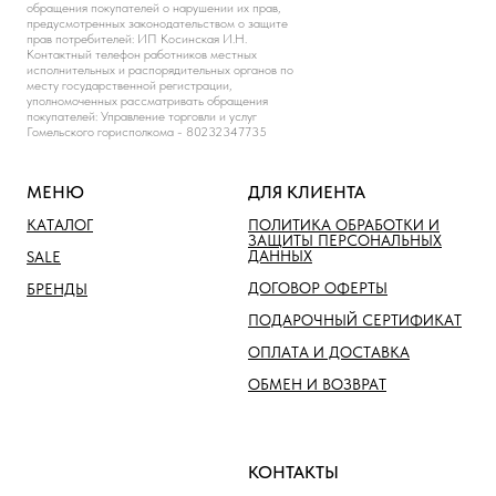
обращения покупателей о нарушении их прав,
предусмотренных законодательством о защите
прав потребителей: ИП Косинская И.Н.
Контактный телефон работников местных
исполнительных и распорядительных органов по
месту государственной регистрации,
уполномоченных рассматривать обращения
покупателей: Управление торговли и услуг
Гомельского горисполкома - 80232347735
МЕНЮ
ДЛЯ КЛИЕНТА
КАТАЛОГ
ПОЛИТИКА ОБРАБОТКИ И
ЗАЩИТЫ ПЕРСОНАЛЬНЫХ
ДАННЫХ
SALE
ДОГОВОР ОФЕРТЫ
БРЕНДЫ
ПОДАРОЧНЫЙ СЕРТИФИКАТ
ОПЛАТА И ДОСТАВКА
ОБМЕН И ВОЗВРАТ
КОНТАКТЫ