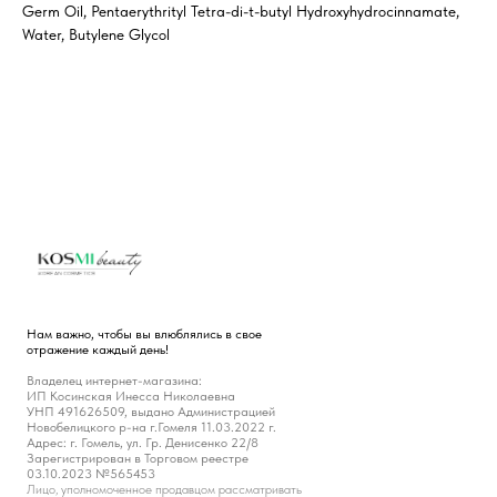
Germ Oil, Pentaerythrityl Tetra-di-t-butyl Hydroxyhydrocinnamate,
Water, Butylene Glycol
Нам важно, чтобы вы влюблялись в свое
отражение каждый день!
Владелец интернет-магазина:
ИП Косинская Инесса Николаевна
УНП 491626509, выдано Администрацией
Новобелицкого р-на г.Гомеля 11.03.2022 г.
Адрес: г. Гомель, ул. Гр. Денисенко 22/8
Зарегистрирован в Торговом реестре
03.10.2023 №565453
Лицо, уполномоченное продавцом рассматривать