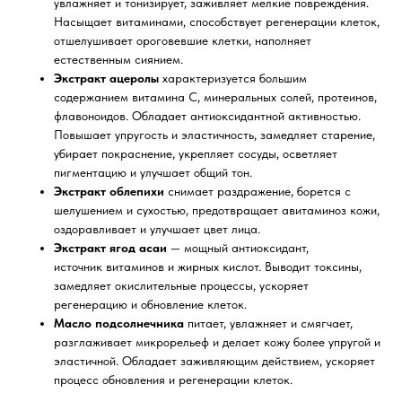
увлажняет и тонизирует, заживляет мелкие повреждения.
Насыщает витаминами, способствует регенерации клеток,
отшелушивает ороговевшие клетки, наполняет
естественным сиянием.
Экстракт ацеролы
характеризуется большим
содержанием витамина С, минеральных солей, протеинов,
флавоноидов. Обладает антиоксидантной активностью.
Повышает упругость и эластичность, замедляет старение,
убирает покраснение, укрепляет сосуды, осветляет
пигментацию и улучшает общий тон.
Экстракт облепихи
снимает раздражение, борется с
шелушением и сухостью, предотвращает авитаминоз кожи,
оздоравливает и улучшает цвет лица.
Экстракт ягод асаи
— мощный антиоксидант,
источник витаминов и жирных кислот. Выводит токсины,
замедляет окислительные процессы, ускоряет
регенерацию и обновление клеток.
Масло подсолнечника
питает, увлажняет и смягчает,
разглаживает микрорельеф и делает кожу более упругой и
эластичной. Обладает заживляющим действием, ускоряет
процесс обновления и регенерации клеток.