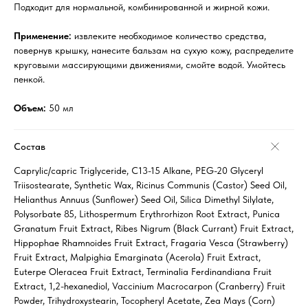
Подходит для нормальной, комбинированной и жирной кожи.
Применение:
извлеките необходимое количество средства,
повернув крышку, нанесите бальзам на сухую кожу, распределите
круговыми массирующими движениями, смойте водой. Умойтесь
пенкой.
Объем:
50 мл
Состав
Caprylic/capric Triglyceride, C13-15 Alkane, PEG-20 Glyceryl
Triisostearate, Synthetic Wax, Ricinus Communis (Castor) Seed Oil,
Helianthus Annuus (Sunflower) Seed Oil, Silica Dimethyl Silylate,
Polysorbate 85, Lithospermum Erythrorhizon Root Extract, Punica
Granatum Fruit Extract, Ribes Nigrum (Black Currant) Fruit Extract,
Hippophae Rhamnoides Fruit Extract, Fragaria Vesca (Strawberry)
Fruit Extract, Malpighia Emarginata (Acerola) Fruit Extract,
Euterpe Oleracea Fruit Extract, Terminalia Ferdinandiana Fruit
Extract, 1,2-hexanediol, Vaccinium Macrocarpon (Cranberry) Fruit
Powder, Trihydroxystearin, Tocopheryl Acetate, Zea Mays (Corn)