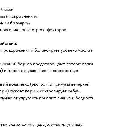
ой кожи
иям и покраснениям
енным барьером
ановления после стресс-факторов
ействия:
т раздражения и балансирует уровень масла и
 кожный барьер предотвращают потерю влаги.
а)
интенсивно увлажняет и способствует
нный комплекс
(экстракты примулы вечерней
оры) сужает поры и контролирует себум.
лучшают упругость придают сияние и бодрость
тво крема на очищенную кожу лица и шеи.