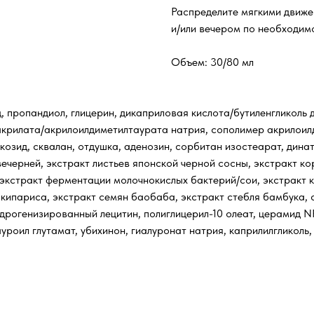
Распределите мягкими движе
и/или вечером по необходим
Объем: 30/80 мл
д, пропандиол, глицерин, дикаприловая кислота/бутиленгликоль 
 акрилата/акрилоилдиметилтаурата натрия, сополимер акрилоил
юкозид, сквалан, отдушка, аденозин, сорбитан изостеарат, дина
ечерней, экстракт листьев японской черной сосны, экстракт ко
т, экстракт ферментации молочнокислых бактерий/сои, экстракт 
в кипариса, экстракт семян баобаба, экстракт стебля бамбука, 
идрогенизированный лецитин, полиглицерил-10 олеат, церамид N
роил глутамат, убихинон, гиалуронат натрия, каприлилгликоль, 