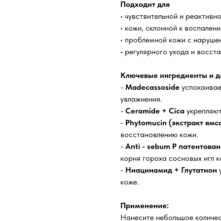
Подходит для
• чувствительной и реактивн
• кожи, склонной к воспален
• проблемной кожи с наруш
• регулярного ухода и восст
Ключевые ингредиенты и д
-
Madecassoside
успокаивае
увлажнения.
-
Ceramide + Cica
укрепляют
-
Phytomucin (экстракт ямс
восстановлению кожи.
-
Anti - sebum P патентова
корня гороха сосновых игл к
-
Ниацинамид + Глутатион
у
коже.
Применение:
Нанесите небольшое количес