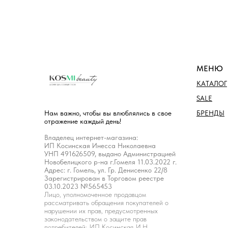
МЕНЮ
КАТАЛОГ
SALE
БРЕНДЫ
Нам важно, чтобы вы влюблялись в свое
отражение каждый день!
Владелец интернет-магазина:
ИП Косинская Инесса Николаевна
УНП 491626509, выдано Администрацией
Новобелицкого р-на г.Гомеля 11.03.2022 г.
Адрес: г. Гомель, ул. Гр. Денисенко 22/8
Зарегистрирован в Торговом реестре
03.10.2023 №565453
Лицо, уполномоченное продавцом
рассматривать обращения покупателей о
нарушении их прав, предусмотренных
законодательством о защите прав
потребителей: ИП Косинская И.Н.