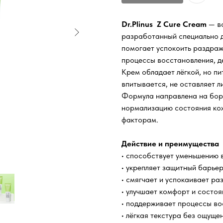
Dr.Plinus Z Cure Cream
— во
разработанный специально д
помогает успокоить раздраж
процессы восстановления, д
Крем обладает лёгкой, но пи
впитывается, не оставляет 
Формула направлена на бор
нормализацию состояния кож
факторам.
Действие и преимущества
• способствует уменьшению 
• укрепляет защитный барье
• смягчает и успокаивает ра
• улучшает комфорт и состоя
• поддерживает процессы во
• лёгкая текстура без ощуще