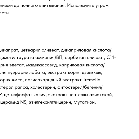
ниями до полного впитывания. Используйте утром
ости.
дикапрат, цетеарил оливеат, дикаприловая кислота/
диметилтаурата аммония/ВП, сорбитан оливеат, C14-
трия эдетат, мадекассозид, каприловая кислота/
рня пуэрарии лобата, экстракт корня дзельквы,
корня ямса, полисахаридный экстракт Tremella
стерол рапса, холестерин, фитостерил/бегенил/
P, цетилфосфат калия, экстракт центеллы азиатской,
церамид NS, этилгексилглицерин, глутатион,