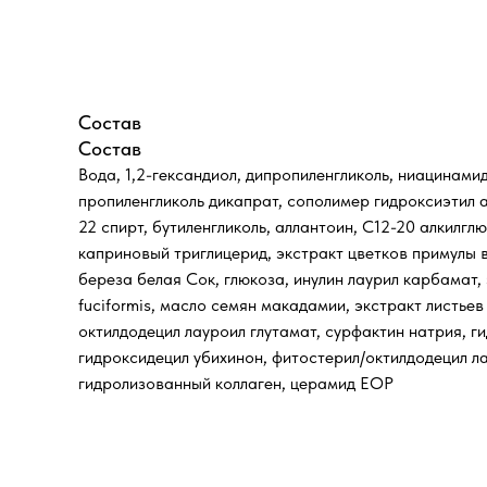
Состав
Состав
Вода, 1,2-гександиол, дипропиленгликоль, ниацинами
пропиленгликоль дикапрат, сополимер гидроксиэтил
22 спирт, бутиленгликоль, аллантоин, C12-20 алкилгл
каприновый триглицерид, экстракт цветков примулы в
береза ​​белая Сок, глюкоза, инулин лаурил карбама
fuciformis, масло семян макадамии, экстракт листье
октилдодецил лауроил глутамат, сурфактин натрия, г
гидроксидецил убихинон, фитостерил/октилдодецил лау
гидролизованный коллаген, церамид EOP