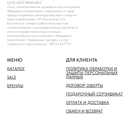
03.10.2023 №565453
Лицо, уполномоченное продавцом рассматривать
обращения покупателей о нарушении их прав,
предусмотренных законодательством о защите
прав потребителей: ИП Косинская И.Н.
Контактный телефон работников местных
исполнительных и распорядительных органов по
месту государственной регистрации,
уполномоченных рассматривать обращения
покупателей: Управление торговли и услуг
Гомельского горисполкома - 80232347735
МЕНЮ
ДЛЯ КЛИЕНТА
КАТАЛОГ
ПОЛИТИКА ОБРАБОТКИ И
ЗАЩИТЫ ПЕРСОНАЛЬНЫХ
ДАННЫХ
SALE
ДОГОВОР ОФЕРТЫ
БРЕНДЫ
ПОДАРОЧНЫЙ СЕРТИФИКАТ
ОПЛАТА И ДОСТАВКА
ОБМЕН И ВОЗВРАТ