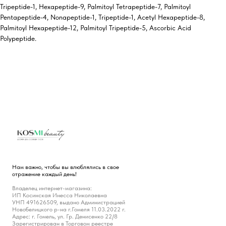
Tripeptide-1, Hexapeptide-9, Palmitoyl Tetrapeptide-7, Palmitoyl
Pentapeptide-4, Nonapeptide-1, Tripeptide-1, Acetyl Hexapeptide-8,
Palmitoyl Hexapeptide-12, Palmitoyl Tripeptide-5, Ascorbic Acid
Polypeptide.
Нам важно, чтобы вы влюблялись в свое
отражение каждый день!
Владелец интернет-магазина:
ИП Косинская Инесса Николаевна
УНП 491626509, выдано Администрацией
Новобелицкого р-на г.Гомеля 11.03.2022 г.
Адрес: г. Гомель, ул. Гр. Денисенко 22/8
Зарегистрирован в Торговом реестре