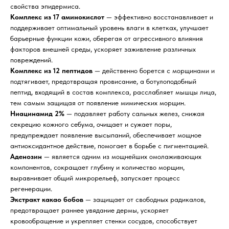
свойства эпидермиса.
Комплекс из 17 аминокислот
— эффективно восстанавливает и
поддерживает оптимальный уровень влаги в клетках, улучшает
барьерные функции кожи, оберегая от агрессивного влияния
факторов внешней среды, ускоряет заживление различных
повреждений.
Комплекс из 12 пептидов
— действенно борется с морщинами и
подтягивает, предотвращая провисание, а ботулоподобный
пептид, входящий в состав комплекса, расслабляет мышцы лица,
тем самым защищая от появление мимических морщин.
Ниацинамид 2%
— подавляет работу сальных желез, снижая
секрецию кожного себума, очищает и сужает поры,
предупреждает появление высыпаний, обеспечивает мощное
антиоксидантное действие, помогает в борьбе с пигментацией.
Аденозин
— является одним из мощнейших омолаживающих
компонентов, сокращает глубину и количество морщин,
выравнивает общий микрорельеф, запускает процесс
регенерации.
Экстракт какао бобов
— защищает от свободных радикалов,
предотвращает раннее увядание дермы, ускоряет
кровообращение и укрепляет стенки сосудов, способствует