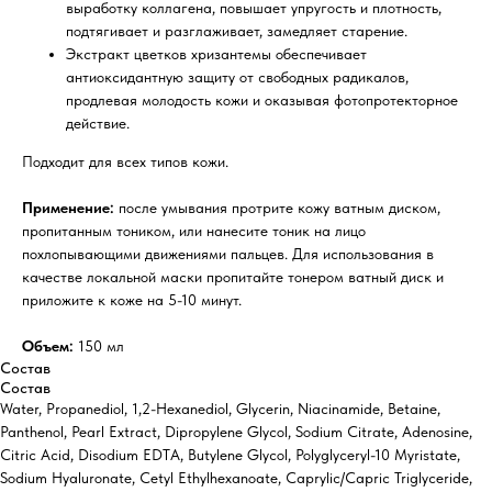
выработку коллагена, повышает упругость и плотность,
подтягивает и разглаживает, замедляет старение.
Экстракт цветков хризантемы обеспечивает
антиоксидантную защиту от свободных радикалов,
продлевая молодость кожи и оказывая фотопротекторное
действие.
Подходит для всех типов кожи.
Применение:
после умывания протрите кожу ватным диском,
пропитанным тоником, или нанесите тоник на лицо
похлопывающими движениями пальцев. Для использования в
качестве локальной маски пропитайте тонером ватный диск и
приложите к коже на 5-10 минут.
Объем:
150 мл
Состав
Состав
Water, Propanediol, 1,2-Hexanediol, Glycerin, Niacinamide, Betaine,
Panthenol, Pearl Extract, Dipropylene Glycol, Sodium Citrate, Adenosine,
Citric Acid, Disodium EDTA, Butylene Glycol, Polyglyceryl-10 Myristate,
Sodium Hyaluronate, Cetyl Ethylhexanoate, Caprylic/Capric Triglyceride,