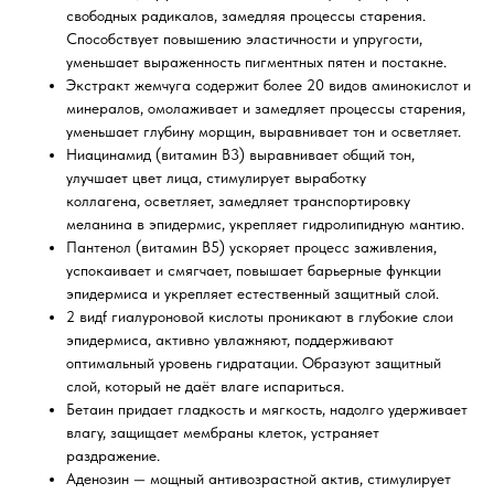
свободных радикалов, замедляя процессы старения.
Способствует повышению эластичности и упругости,
уменьшает выраженность пигментных пятен и постакне.
Экстракт жемчуга содержит более 20 видов аминокислот и
минералов, омолаживает и замедляет процессы старения,
уменьшает глубину морщин, выравнивает тон и осветляет.
Ниацинамид (витамин B3) выравнивает общий тон,
улучшает цвет лица, стимулирует выработку
коллагена, осветляет, замедляет транспортировку
меланина в эпидермис, укрепляет гидролипидную мантию.
Пантенол (витамин B5) ускоряет процесс заживления,
успокаивает и смягчает, повышает барьерные функции
эпидермиса и укрепляет естественный защитный слой.
2 видf гиалуроновой кислоты проникают в глубокие слои
эпидермиса, активно увлажняют, поддерживают
оптимальный уровень гидратации. Образуют защитный
слой, который не даёт влаге испариться.
Бетаин придает гладкость и мягкость, надолго удерживает
влагу, защищает мембраны клеток, устраняет
раздражение.
Аденозин — мощный антивозрастной актив, стимулирует