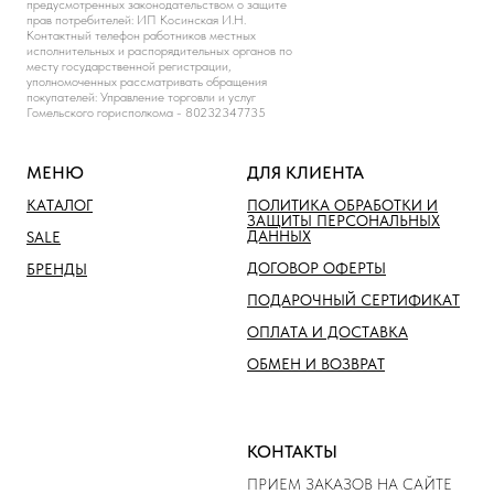
предусмотренных законодательством о защите
прав потребителей: ИП Косинская И.Н.
Контактный телефон работников местных
исполнительных и распорядительных органов по
месту государственной регистрации,
уполномоченных рассматривать обращения
покупателей: Управление торговли и услуг
Гомельского горисполкома - 80232347735
МЕНЮ
ДЛЯ КЛИЕНТА
КАТАЛОГ
ПОЛИТИКА ОБРАБОТКИ И
ЗАЩИТЫ ПЕРСОНАЛЬНЫХ
ДАННЫХ
SALE
ДОГОВОР ОФЕРТЫ
БРЕНДЫ
ПОДАРОЧНЫЙ СЕРТИФИКАТ
ОПЛАТА И ДОСТАВКА
ОБМЕН И ВОЗВРАТ
КОНТАКТЫ
ПРИЕМ ЗАКАЗОВ НА САЙТЕ