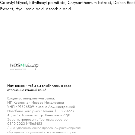
Caprylyl Glycol, Ethylhexyl palmitate, Chrysanthemum Extract, Daikon Root
Extract, Hyaluronic Acid, Ascorbic Acid
Нам важно, чтобы вы влюблялись в свое
отражение каждый день!
Владелец интернет-магазина:
ИП Косинская Инесса Николаевна
УНП 491626509, выдано Администрацией
Новобелицкого р-на г.Гомеля 11.03.2022 г.
Адрес: г. Гомель, ул. Гр. Денисенко 22/8
Зарегистрирован в Торговом реестре
03.10.2023 №565453
Лицо, уполномоченное продавцом рассматривать
обращения покупателей о нарушении их прав,