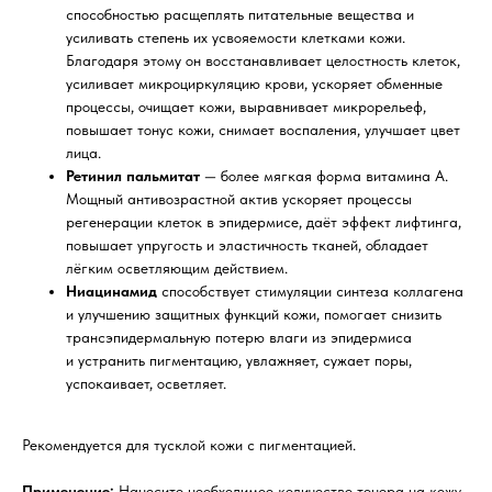
способностью расщеплять питательные вещества и
усиливать степень их усвояемости клетками кожи.
Благодаря этому он восстанавливает целостность клеток,
усиливает микроциркуляцию крови, ускоряет обменные
процессы, очищает кожи, выравнивает микрорельеф,
повышает тонус кожи, снимает воспаления, улучшает цвет
лица.
Ретинил пальмитат
— более мягкая форма витамина А.
Мощный антивозрастной актив ускоряет процессы
регенерации клеток в эпидермисе, даёт эффект лифтинга,
повышает упругость и эластичность тканей, обладает
лёгким осветляющим действием.
Ниацинамид
способствует стимуляции синтеза коллагена
и улучшению защитных функций кожи, помогает снизить
трансэпидермальную потерю влаги из эпидермиса
и устранить пигментацию, увлажняет, сужает поры,
успокаивает, осветляет.
Рекомендуется для тусклой кожи с пигментацией.
Применение:
Нанесите необходимое количество тонера на кожу