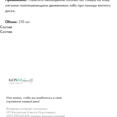
мягкими похлопывающими движениями либо при помощи ватного
диска.
Объем:
210 мл.
Состав
Состав
Нам важно, чтобы вы влюблялись в свое
отражение каждый день!
Владелец интернет-магазина:
ИП Косинская Инесса Николаевна
УНП 491626509, выдано Администрацией