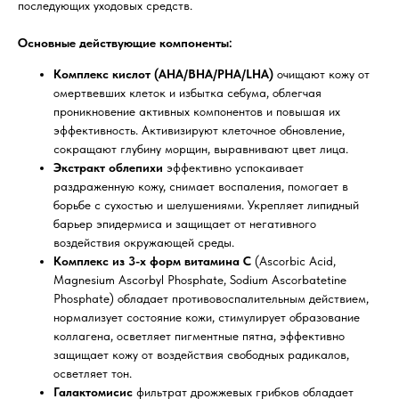
последующих уходовых средств.
Основные действующие компоненты:
Комплекс кислот (AHA/BHA/PHA/LHA)
очищают кожу от
омертвевших клеток и избытка себума, облегчая
проникновение активных компонентов и повышая их
эффективность. Активизируют клеточное обновление,
сокращают глубину морщин, выравнивают цвет лица.
Экстракт облепихи
эффективно успокаивает
раздраженную кожу, снимает воспаления, помогает в
борьбе с сухостью и шелушениями. Укрепляет липидный
барьер эпидермиса и защищает от негативного
воздействия окружающей среды.
Комплекс из 3-х форм витамина С
(Ascorbic Acid,
Magnesium Ascorbyl Phosphate, Sodium Ascorbatetine
Phosphate) обладает противовоспалительным действием,
нормализует состояние кожи, стимулирует образование
коллагена, осветляет пигментные пятна, эффективно
защищает кожу от воздействия свободных радикалов,
осветляет тон.
Галактомисис
фильтрат дрожжевых грибков обладает