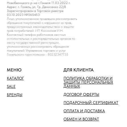
Новобелицкого р-на г.Гомеля 11.03.2022 г.
Адрес: г. Гомель, ул. Гр. Денисенко 22/8
Зарегистрирован в Торговом реестре
03.10.2023 №565453
Лицо, уполномоченное продавцом рассматривать
обращения покупателей о нарушении их прав,
предусмотренных законодательством о защите
прав потребителей: ИП Косинская И.Н.
Контактный телефон работников местных
исполнительных и распорядительных органов по
месту государственной регистрации,
уполномоченных рассматривать обращения
покупателей: Управление торговли и услуг
Гомельского горисполкома - 80232347735
МЕНЮ
ДЛЯ КЛИЕНТА
КАТАЛОГ
ПОЛИТИКА ОБРАБОТКИ И
ЗАЩИТЫ ПЕРСОНАЛЬНЫХ
ДАННЫХ
SALE
ДОГОВОР ОФЕРТЫ
БРЕНДЫ
ПОДАРОЧНЫЙ СЕРТИФИКАТ
ОПЛАТА И ДОСТАВКА
ОБМЕН И ВОЗВРАТ