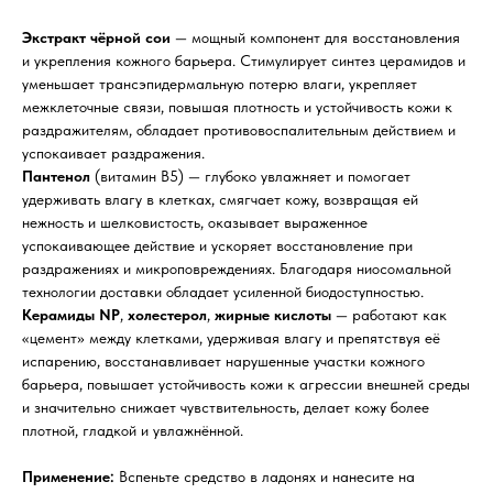
Экстракт чёрной сои
— мощный компонент для восстановления
и укрепления кожного барьера. Стимулирует синтез церамидов и
уменьшает трансэпидермальную потерю влаги, укрепляет
межклеточные связи, повышая плотность и устойчивость кожи к
раздражителям, обладает противовоспалительным действием и
успокаивает раздражения.
Пантенол
(витамин B5) — глубоко увлажняет и помогает
удерживать влагу в клетках, смягчает кожу, возвращая ей
нежность и шелковистость, оказывает выраженное
успокаивающее действие и ускоряет восстановление при
раздражениях и микроповреждениях. Благодаря ниосомальной
технологии доставки обладает усиленной биодоступностью.
Керамиды NP
,
холестерол
,
жирные кислоты
— работают как
«цемент» между клетками, удерживая влагу и препятствуя её
испарению, восстанавливает нарушенные участки кожного
барьера, повышает устойчивость кожи к агрессии внешней среды
и значительно снижает чувствительность, делает кожу более
плотной, гладкой и увлажнённой.
Применение:
Вспеньте средство в ладонях и нанесите на