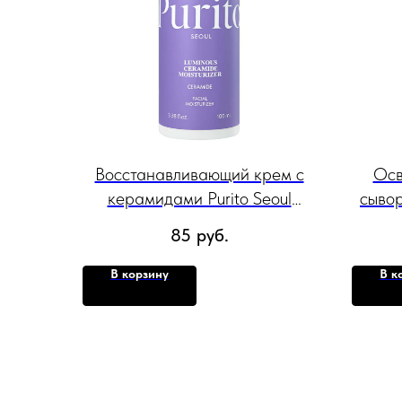
Восстанавливающий крем с
Осв
керамидами Purito Seoul
сывор
Luminous Ceramide Moisturizer,
Niaci
85
руб.
100 мл.
В корзину
В к