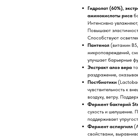
Гидролат (60%), экстр
аминокислоты риса
бо
Интенсивно увлажняют
Повышают эластичность
Способствуют осветлен
Пантенол
(витамин B5
микроповреждений, смя
улучшает барьерные фу
Экстракт алоэ вера
то
раздражение, оказывае
Постбиотики
(Lactobac
чувствительность к вн
воздуху, ветру. Подде
Фермент бактерий Str
сухость и шелушение. 
поддерживает упругость
Фермент аспергилл
(A
свойствами, выравнива