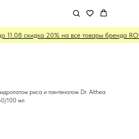
11.08 скидка 20% на все товары бренда ROUND
идролатом риса и пантенолом Dr. Althea
60/100 мл