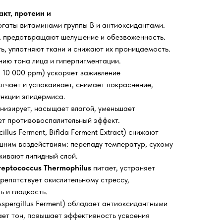
акт, протеин и
гаты витаминами группы В и антиоксидантами.
, предотвращают шелушение и обезвоженность.
, уплотняют ткани и снижают их проницаемость.
ию тона лица и гиперпигментации.
, 10 000 ppm) ускоряет заживление
гчает и успокаивает, снимает покраснение,
нкции эпидермиса.
низирует, насыщает влагой, уменьшает
т противовоспалительный эффект.
illus Ferment, Bifida Ferment Extract) снижают
ешним воздействиям: перепаду температур, сухому
рживают липидный слой.
eptococcus Thermophilus
питает, устраняет
Препятствует окислительному стрессу,
 и гладкость.
spergillus Ferment) обладает антиоксидантными
ет тон, повышает эффективность усвоения