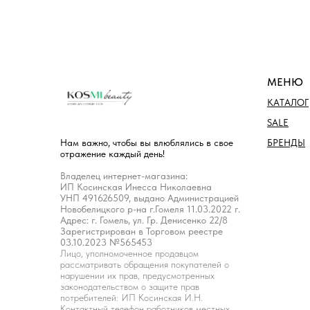
МЕНЮ
КАТАЛОГ
SALE
БРЕНДЫ
Нам важно, чтобы вы влюблялись в свое
отражение каждый день!
Владелец интернет-магазина:
ИП Косинская Инесса Николаевна
УНП 491626509, выдано Администрацией
Новобелицкого р-на г.Гомеля 11.03.2022 г.
Адрес: г. Гомель, ул. Гр. Денисенко 22/8
Зарегистрирован в Торговом реестре
03.10.2023 №565453
Лицо, уполномоченное продавцом
рассматривать обращения покупателей о
нарушении их прав, предусмотренных
законодательством о защите прав
потребителей: ИП Косинская И.Н.
Контактный телефон работников местных