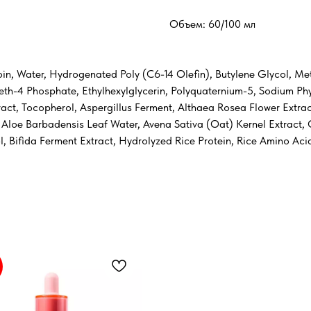
Объем: 60/100 мл
noin, Water, Hydrogenated Poly (C6-14 Olefin), Butylene Glycol, Me
eth-4 Phosphate, Ethylhexylglycerin, Polyquaternium-5, Sodium Phyt
ract, Tocopherol, Aspergillus Ferment, Althaea Rosea Flower Extra
oe Barbadensis Leaf Water, Avena Sativa (Oat) Kernel Extract, Ce
l, Bifida Ferment Extract, Hydrolyzed Rice Protein, Rice Amino Aci