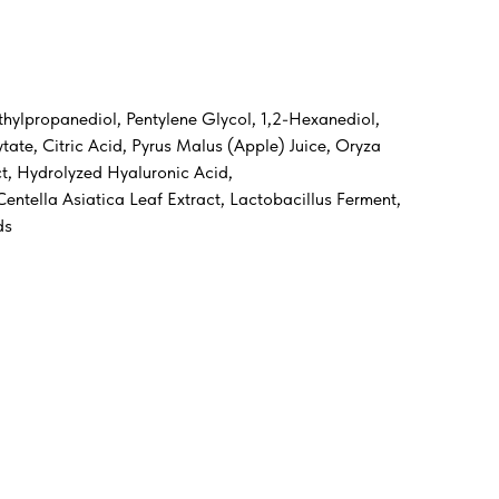
thylpropanediol, Pentylene Glycol, 1,2-Hexanediol,
ate, Citric Acid, Pyrus Malus (Apple) Juice, Oryza
ct, Hydrolyzed Hyaluronic Acid,
ntella Asiatica Leaf Extract, Lactobacillus Ferment,
ds