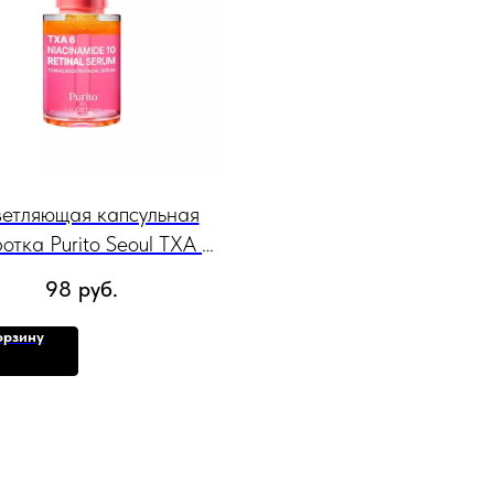
етляющая капсульная
отка Purito Seoul TXA 6
namide 10 Retinal Serum,
98
руб.
30мл
орзину