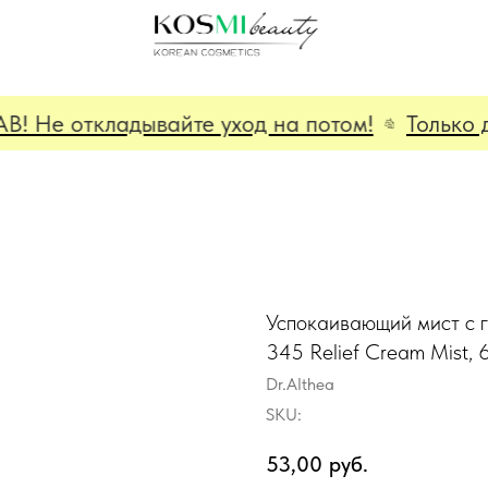
Не откладывайте уход на потом!
Только до 
Успокаивающий мист с г
345 Relief Cream Mist, 
Dr.Althea
SKU:
53,00
руб.