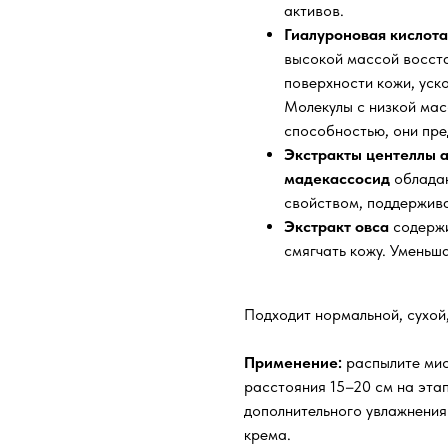
активов.
Гиалуроновая кислота
высокой массой восст
поверхности кожи, уск
Молекулы с низкой ма
способностью, они пре
Экстракты центеллы а
мадекассосид
обладаю
свойством, поддержива
Экстракт овса
содержи
смягчать кожу. Уменьша
Подходит нормальной, сухой
Применение:
распылите мис
расстояния 15–20 см на этап
дополнительного увлажнения
крема.