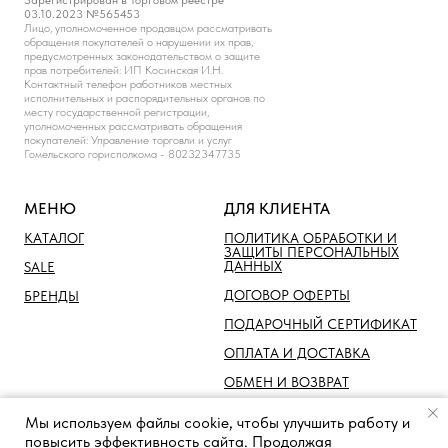
Зарегистрирован в Торговом реестре
03.10.2023 №565453
Лицо, уполномоченное продавцом рассматривать
обращения покупателей о нарушении их прав,
предусмотренных законодательством о защите
прав потребителей: ИП Косинская И.Н.
Контактный телефон работников местных
исполнительных и распорядительных органов по
месту государственной регистрации,
уполномоченных рассматривать обращения
покупателей: Управление торговли и услуг
Гомельского горисполкома - 80232347735
МЕНЮ
ДЛЯ КЛИЕНТА
КАТАЛОГ
ПОЛИТИКА ОБРАБОТКИ И
ЗАЩИТЫ ПЕРСОНАЛЬНЫХ
ДАННЫХ
SALE
ДОГОВОР ОФЕРТЫ
БРЕНДЫ
ПОДАРОЧНЫЙ СЕРТИФИКАТ
ОПЛАТА И ДОСТАВКА
ОБМЕН И ВОЗВРАТ
Мы используем файлы cookie, чтобы улучшить работу и
повысить эффективность сайта. Продолжая