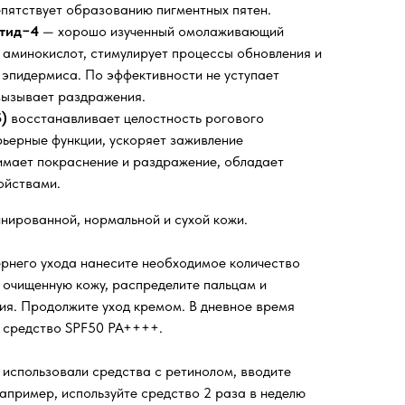
репятствует образованию пигментных пятен.
птид−4
— хорошо изученный омолаживающий
5 аминокислот, стимулирует процессы обновления и
 эпидермиса. По эффективности не уступает
 вызывает раздражения.
)
восстанавливает целостность рогового
рьерные функции, ускоряет заживление
имает покраснение и раздражение, обладает
ойствами.
нированной, нормальной и сухой кожи.
рнего ухода нанесите необходимое количество
 очищенную кожу, распределите пальцам и
ия. Продолжите уход кремом. В дневное время
 средство SPF50 PA++++.
 использовали средства с ретинолом, вводите
например, используйте средство 2 раза в неделю