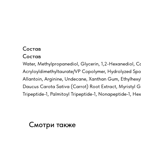
Состав
Состав
Water, Methylpropanediol, Glycerin, 1,2-Hexanediol, Ca
Acryloyldimethyltaurate/VP Copolymer, Hydrolyzed Spon
Allantoin, Arginine, Undecane, Xanthan Gum, Ethylhexyl
Daucus Carota Sativa (Carrot) Root Extract, Myristyl 
Tripeptide-1, Palmitoyl Tripeptide-1, Nonapeptide-1, H
Смотри также