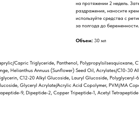
на протяжении 2 недель. Зат
раздражения, наносите крем 
используйте средства с рети
за полгода до беременности
Объем:
30 мл
prylic/Capric Triglyceride, Panthenol, Polypropylsilsesquioxane,
ge, Helianthus Annuus (Sunflower) Seed Oil, Acrylates/C10-30 Alk
glycerin, C12-20 Alkyl Glucoside, Lauryl Glucoside, Polyglyceryl
Glucoside, Glyceryl Acrylate/Acrylic Acid Copolymer, PVM/MA Cop
exapeptide-9, Dipeptide-2, Copper Tripeptide-1, Acetyl Tetrapeptid