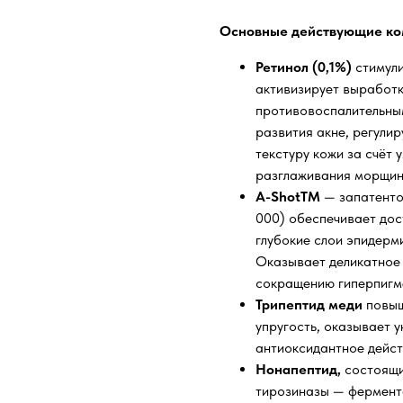
Основные действующие ко
Ретинол (0,1%)
стимул
активизирует выработк
противовоспалительны
развития акне, регули
текстуру кожи за счёт 
разглаживания морщин
A-ShotTM
— запатенто
000) обеспечивает дос
глубокие слои эпидерм
Оказывает деликатное
сокращению гиперпигм
Трипептид меди
повыш
упругость, оказывает 
антиоксидантное дейст
Нонапептид,
состоящи
тирозиназы — фермент