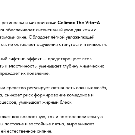
 ретинолом и микроиглами
Celimax The Vita−A
rum
обеспечивает интенсивный уход для кожи с
томами акне. Обладает лёгкой увлажняющей
ся, не оставляет ощущения стянутости и липкости.
ный лифтинг-эффект — предотвращает птоз
ть и эластичность, уменьшает глубину мимических
преждает их появление.
ии средство регулирует активность сальных желёз,
а, снижает риск формирование комедонов и
оцессов, уменьшает жирный блеск.
ляет как возрастную, так и поствоспалительную
ды постакне и застойные пятна, выравнивает
 ей естественное сияние.