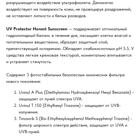
разрушающего воздействия ультрафиолета. Деликатно
воздействуют на поверхность кожи, не провоцируя раздражений,
не оставляют липкости и белых разводов.
UV Protector Honest Sunscreen
— поддерживает оптимальный
гидролипидный баланс в течение дня, насыщает клетки влагой и
питательными веществами, образует защитный слой,
препятствующий испарению. Обладает слабокислотным pH 5.5. У
средства легкая кремовая текстурой, моментально впитывается
и устраняет стянутость.
Содержит 3 фотостабильных безопасных химических фильтра
нового поколения:
Uvinul A Plus (Diethylamino Hydroxybenzoyl Hexyl Benzoate) -
защищает от лучей спектра UVA.
Uvinul T 150 (Ethylhexyl Triazone) - защищает от UVB-
излучения.
Tinosorb S (Bis-Ethylhexyloxyphenol Methoxyphenyl Triazine) -
фильтр широкого спектра действия, защищает от UVA и
UVB-лучей.