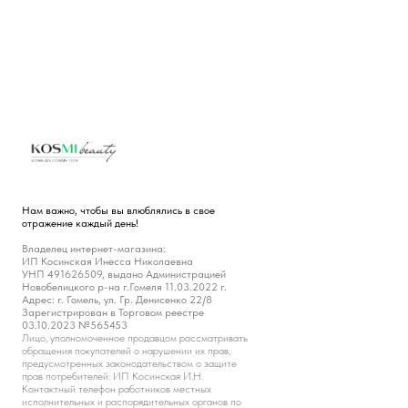
Нам важно, чтобы вы влюблялись в свое
отражение каждый день!
Владелец интернет-магазина:
ИП Косинская Инесса Николаевна
УНП 491626509, выдано Администрацией
Новобелицкого р-на г.Гомеля 11.03.2022 г.
Адрес: г. Гомель, ул. Гр. Денисенко 22/8
Зарегистрирован в Торговом реестре
03.10.2023 №565453
Лицо, уполномоченное продавцом рассматривать
обращения покупателей о нарушении их прав,
предусмотренных законодательством о защите
прав потребителей: ИП Косинская И.Н.
Контактный телефон работников местных
исполнительных и распорядительных органов по