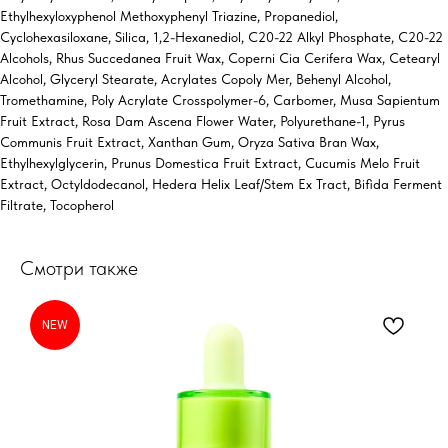
Ethylhexyloxyphenol Methoxyphenyl Triazine, Propanediol,
Cyclohexasiloxane, Silica, 1,2-Hexanediol, C20-22 Alkyl Phosphate, C20-22
Alcohols, Rhus Succedanea Fruit Wax, Coperni Cia Cerifera Wax, Cetearyl
Alcohol, Glyceryl Stearate, Acrylates Copoly Mer, Behenyl Alcohol,
Tromethamine, Poly Acrylate Crosspolymer-6, Carbomer, Musa Sapientum
Fruit Extract, Rosa Dam Ascena Flower Water, Polyurethane-1, Pyrus
Communis Fruit Extract, Xanthan Gum, Oryza Sativa Bran Wax,
Ethylhexylglycerin, Prunus Domestica Fruit Extract, Cucumis Melo Fruit
Extract, Octyldodecanol, Hedera Helix Leaf/Stem Ex Tract, Bifida Ferment
Filtrate, Tocopherol
Смотри также
NEW