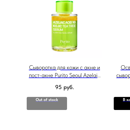
Сыворотка для кожи с акне и
Осв
пост-акне Purito Seoul Azelaic
сывор
Acid 10 Kojic Tea Tree Serum
Niaci
95
руб.
30ml
Out of stock
В к