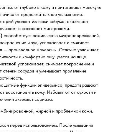
оникают глубоко в кожу и притягивают молекулы
еспечивают продолжительное увлажнение.
оторый удаляет излишки себума, оказывает
 очищает и насыщает минералами.
)
способствует заживлению микроповреждений,
окраснение и зуд, успокаивает и смягчает.
а
— производное мочевины. Отлично увлажняет,
 липкости и комфортно ощущается на лице.
иатской
успокаивает, снимает покраснение и
т стенки сосудов и уменьшает проявление
астичность.
защитные функции эпидермиса, предотвращают
ют восстановить кожу. Избавляют от сухости и
лечении экземы, псориаза.
омбинированной, жирной и проблемной кожи.
акон перед использованием. После умывания