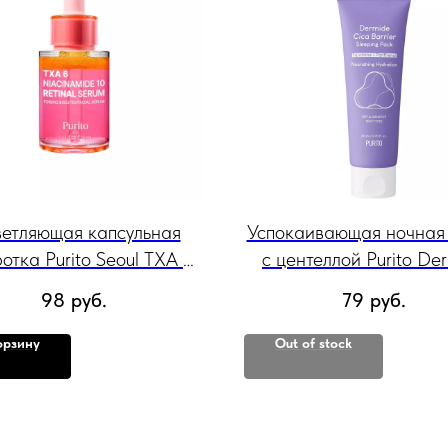
етляющая капсульная
Успокаивающая ночная
отка Purito Seoul TXA 6
с центеллой Purito De
namide 10 Retinal Serum,
Cica Barrier Sleeping 
98
руб.
79
руб.
30мл
80мл
орзину
Out of stock