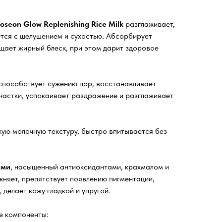
oseon Glow Replenishing Rice Milk
разглаживает,
ется с шелушением и сухостью. Абсорбирует
щает жирный блеск, при этом дарит здоровое
способствует сужению пор, восстанавливает
частки, успокаивает раздражение и разглаживает
кую молочную текстуру, быстро впитывается без
ами
, насыщенный антиоксидантами, крахмалом и
жняет, препятствует появлению пигментации,
 делает кожу гладкой и упругой.
е компоненты: