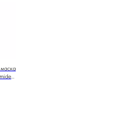
 маска
rmide
Pack,