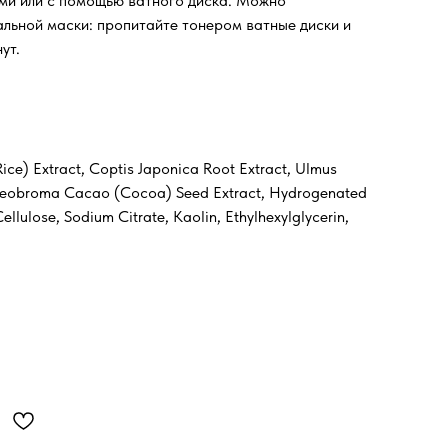
ами или с помощью ватного диска. Можно
альной маски: пропитайте тонером ватные диски и
ут.
ice) Extract, Coptis Japonica Root Extract, Ulmus
t, Theobroma Cacao (Cocoa) Seed Extract, Hydrogenated
llulose, Sodium Citrate, Kaolin, Ethylhexylglycerin,