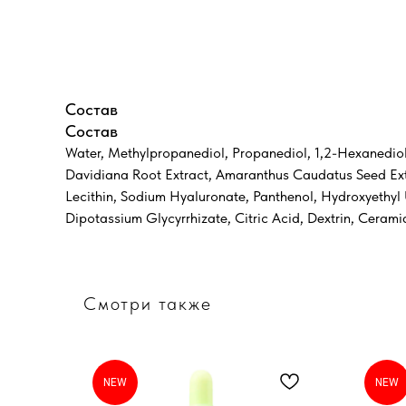
Состав
Состав
Water, Methylpropanediol, Propanediol, 1,2-Hexanediol,
Davidiana Root Extract, Amaranthus Caudatus Seed Extr
Lecithin, Sodium Hyaluronate, Panthenol, Hydroxyethyl U
Dipotassium Glycyrrhizate, Citric Acid, Dextrin, Ceram
Смотри также
NEW
NEW