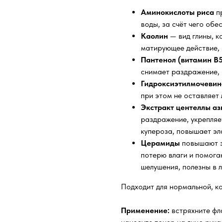
Аминокислоты риса
пр
воды, за счёт чего об
Каолин
— вид глины, к
матирующее действие,
Пантенол (витамин B5
снимает раздражение, п
Гидроксиэтилмочевин
при этом не оставляет
Экстракт центеллы аз
раздражение, укрепляе
купероза, повышает эл
Церамиды
повышают 
потерю влаги и помога
шелушения, полезны в 
Подходит для нормальной, к
Применение:
встряхните фл