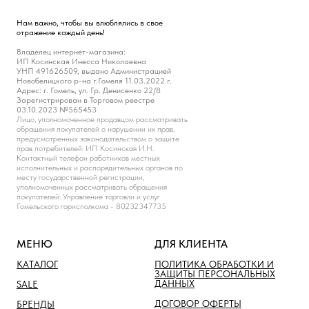
Нам важно, чтобы вы влюблялись в свое
отражение каждый день!
Владелец интернет-магазина:
ИП Косинская Инесса Николаевна
УНП 491626509, выдано Администрацией
Новобелицкого р-на г.Гомеля 11.03.2022 г.
Адрес: г. Гомель, ул. Гр. Денисенко 22/8
Зарегистрирован в Торговом реестре
03.10.2023 №565453
Лицо, уполномоченное продавцом рассматривать
обращения покупателей о нарушении их прав,
предусмотренных законодательством о защите
прав потребителей: ИП Косинская И.Н.
Контактный телефон работников местных
исполнительных и распорядительных органов по
месту государственной регистрации,
уполномоченных рассматривать обращения
покупателей: Управление торговли и услуг
Гомельского горисполкома - 80232347735
МЕНЮ
ДЛЯ КЛИЕНТА
КАТАЛОГ
ПОЛИТИКА ОБРАБОТКИ И
ЗАЩИТЫ ПЕРСОНАЛЬНЫХ
ДАННЫХ
SALE
ДОГОВОР ОФЕРТЫ
БРЕНДЫ