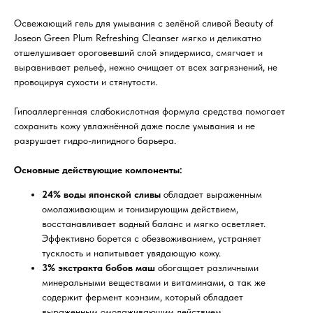
Освежающий гель для умывания с зелёной сливой Beauty of
Joseon Green Plum Refreshing Cleanser мягко и деликатно
отшелушивает ороговевший слой эпидермиса, смягчает и
выравнивает рельеф, нежно очищает от всех загрязнений, не
провоцируя сухости и стянутости.
Гипоаллергенная слабокислотная формула средства помогает
сохранить кожу увлажнённой даже после умывания и не
разрушает гидро-липидного барьера.
Основные действующие компоненты:
24% воды японской сливы
обладает выраженным
омолаживающим и тонизирующим действием,
восстанавливает водный баланс и мягко осветляет.
Эффективно борется с обезвоживанием, устраняет
тусклость и напитывает увядающую кожу.
3% экстракта бобов маш
обогащает различными
минеральными веществами и витаминами, а так же
содержит фермент коэнзим, который обладает
выраженным омолаживающим действием.