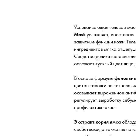
В корзину
Успокаивающая гелевая мас
Mask
увлажняет, восстанавл
защитные функции кожи. Геле
ингредиентов мягко отшелуш
Средство деликатно осветля
освежает тусклый цвет лица,
В основе формулы
фенольны
цветов таволги по технологи
оказывает выраженное антиб
регулирует выработку себум
профилактике акне.
Экстракт корня ямса
облада
свойствами, а также являет