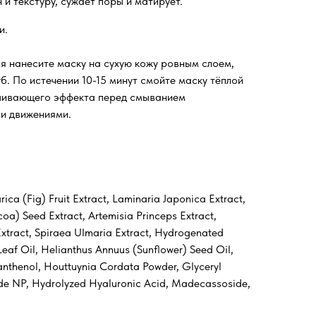
 и текстуру, сужает поры и матирует.
и.
я нанесите маску на сухую кожу ровным слоем,
уб. По истечении 10-15 минут смойте маску тёплой
ушивающего эффекта перед смыванием
и движениями.
ica (Fig) Fruit Extract, Laminaria Japonica Extract,
oa) Seed Extract, Artemisia Princeps Extract,
Extract, Spiraea Ulmaria Extract, Hydrogenated
 Leaf Oil, Helianthus Annuus (Sunflower) Seed Oil,
anthenol, Houttuynia Cordata Powder, Glyceryl
mide NP, Hydrolyzed Hyaluronic Acid, Madecassoside,