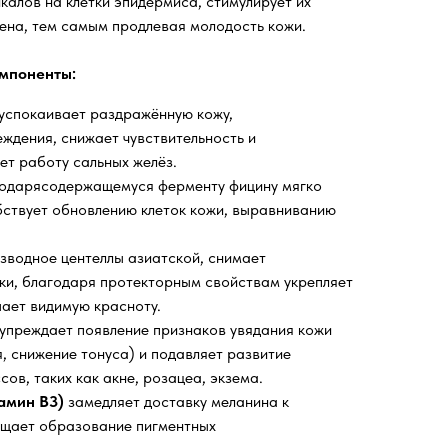
калов на клетки эпидермиса, стимулирует их
гена, тем самым продлевая молодость кожи.
мпоненты:
успокаивает раздражённую кожу,
ждения, снижает чувствительность и
ет работу сальных желёз.
одарясодержащемуся ферменту фицину мягко
бствует обновлению клеток кожи, выравниванию
зводное центеллы азиатской, снимает
ёки, благодаря протекторным свойствам укрепляет
шает видимую красноту.
упреждает появление признаков увядания кожи
, снижение тонуса) и подавляет развитие
ов, таких как акне, розацеа, экзема.
амин B3)
замедляет доставку меланина к
ащает образование пигментных