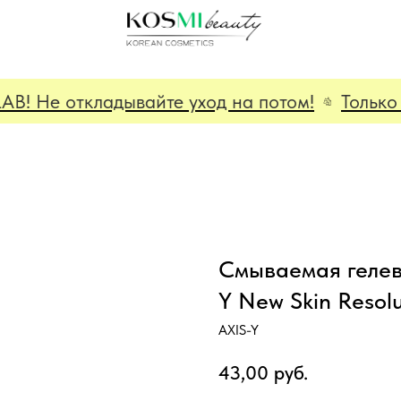
 Не откладывайте уход на потом!
Только д
Смываемая гелев
Y New Skin Resol
AXIS-Y
43,00
руб.