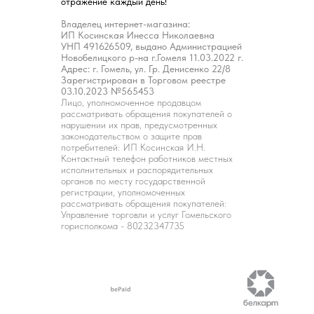
отражение каждый день!
Владелец интернет-магазина:
ИП Косинская Инесса Николаевна
УНП 491626509, выдано Администрацией
Новобелицкого р-на г.Гомеля 11.03.2022 г.
Адрес: г. Гомель, ул. Гр. Денисенко 22/8
Зарегистрирован в Торговом реестре
03.10.2023 №565453
Лицо, уполномоченное продавцом
рассматривать обращения покупателей о
нарушении их прав, предусмотренных
законодательством о защите прав
потребителей: ИП Косинская И.Н.
Контактный телефон работников местных
исполнительных и распорядительных
органов по месту государственной
регистрации, уполномоченных
рассматривать обращения покупателей:
Управление торговли и услуг Гомельского
горисполкома - 80232347735