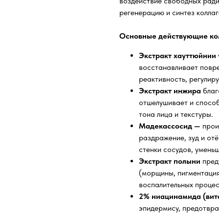
воздействие свободных ради
регенерацию и синтез колла
Основные действующие ко
Экстракт хауттюйнии
восстанавливает повре
реактивность, регулиру
Экстракт инжира
благ
отшелушивает и спосо
тона лица и текстуры.
Мадекассосид —
прои
раздражение, зуд и от
стенки сосудов, умень
Экстракт полыни
пред
(морщины, пигментация
воспалительных процесс
2% ниацинамида (вит
эпидермису, предотвр