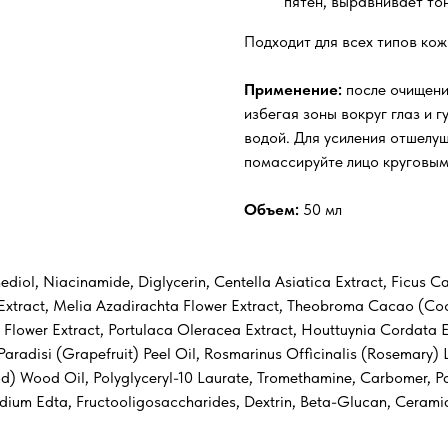
пятен, выравнивает тон
Подходит для всех типов кож
Применение:
после очищени
избегая зоны вокруг глаз и г
водой. Для усиления отшел
помассируйте лицо круговым
Объем:
50 мл
diol, Niacinamide, Diglycerin, Centella Asiatica Extract, Ficus Car
 Extract, Melia Azadirachta Flower Extract, Theobroma Cacao (Coc
 Flower Extract, Portulaca Oleracea Extract, Houttuynia Cordata 
 Paradisi (Grapefruit) Peel Oil, Rosmarinus Officinalis (Rosemary)
d) Wood Oil, Polyglyceryl-10 Laurate, Tromethamine, Carbomer, P
isodium Edta, Fructooligosaccharides, Dextrin, Beta-Glucan, Cera