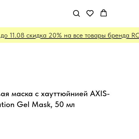
о 11.08 скидка 20% на все товары бренда ROU
ая маска с хауттюйнией AXIS-
ution Gel Mask, 50 мл