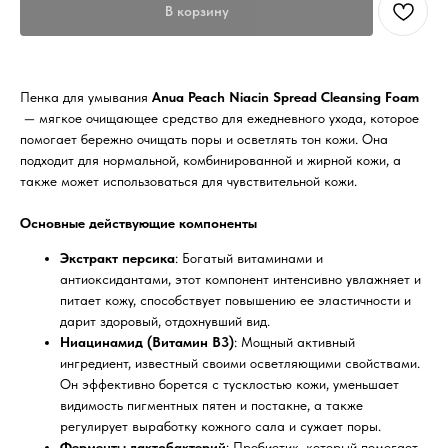
В корзину
Пенка для умывания
Anua Peach Niacin Spread Cleansing Foam
— мягкое очищающее средство для ежедневного ухода, которое
помогает бережно очищать поры и осветлять тон кожи. Она
подходит для нормальной, комбинированной и жирной кожи, а
также может использоваться для чувствительной кожи.
Основные действующие компоненты
Экстракт персика
: Богатый витаминами и
антиоксидантами, этот компонент интенсивно увлажняет и
питает кожу, способствует повышению ее эластичности и
дарит здоровый, отдохнувший вид.
Ниацинамид (Витамин B3)
: Мощный активный
ингредиент, известный своими осветляющими свойствами.
Он эффективно борется с тусклостью кожи, уменьшает
видимость пигментных пятен и постакне, а также
регулирует выработку кожного сала и сужает поры.
Ферменты лактобактерий
: Пробиотик, который помогает