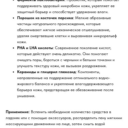
поддерживать здоровый микробиом кожи, укрепляет ее
защитный барьер и способствует удержанию влаги.
Порошок из косточек персика
: Мелкие абразивные
частицы натурального происхождения, которые
обеспечивают мягкое механическое отшелушивание,
удаляя омертвевшие клетки и выравнивая микрорельеф
кожи.
PHA и LHA кислоты
: Современное поколение кислот,
которые действуют очень деликатно. Они помогают
очищать поры, бороться с черными и белыми точками и
улучшать текстуру кожи, не вызывая раздражения.
Керамиды и глицерил глюкозид
: Компоненты,
направленные на поддержание оптимального водно-
жирового баланса и укрепление влагоудерживающего
барьера кожи, предотвращая ее обезвоживание после
умывания.
Применение:
Вспенить необходимое количество средства в
ладонях или с помощью аксессуаров, распределить пену мягкими
массирующими движениями на лице, затем смыть водой