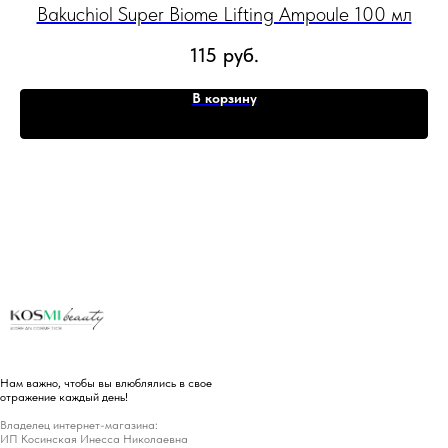
Bakuchiol Super Biome Lifting Ampoule 100 мл
це
115
руб.
В корзину
Нам важно, чтобы вы влюблялись в свое
отражение каждый день!
Владелец интернет-магазина:
ИП Косинская Инесса Николаевна