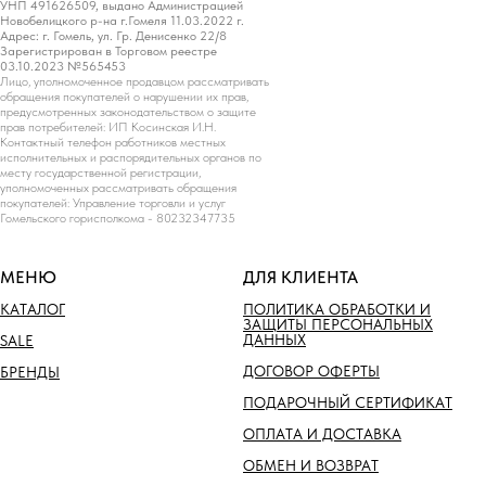
УНП 491626509, выдано Администрацией
Новобелицкого р-на г.Гомеля 11.03.2022 г.
Адрес: г. Гомель, ул. Гр. Денисенко 22/8
Зарегистрирован в Торговом реестре
03.10.2023 №565453
Лицо, уполномоченное продавцом рассматривать
обращения покупателей о нарушении их прав,
предусмотренных законодательством о защите
прав потребителей: ИП Косинская И.Н.
Контактный телефон работников местных
исполнительных и распорядительных органов по
месту государственной регистрации,
уполномоченных рассматривать обращения
покупателей: Управление торговли и услуг
Гомельского горисполкома - 80232347735
МЕНЮ
ДЛЯ КЛИЕНТА
КАТАЛОГ
ПОЛИТИКА ОБРАБОТКИ И
ЗАЩИТЫ ПЕРСОНАЛЬНЫХ
ДАННЫХ
SALE
ДОГОВОР ОФЕРТЫ
БРЕНДЫ
ПОДАРОЧНЫЙ СЕРТИФИКАТ
ОПЛАТА И ДОСТАВКА
ОБМЕН И ВОЗВРАТ