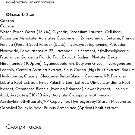
комфортной температуры.
Объем:
150 мл
Состав
Состав
Water, Peach Water (15.7%), Glycerin, Potassium Laurate, Cellulose,
Potassium Myristate, Acrylates Copolymer, 1,2-Hexanediol, Betaine, Prunus
Persica (Peach) Seed Powder (0.5%), Hydroxyacetophenone, Potassium
Hydroxide, Polyquaternium-22, Lactobacillus Ferment, Ethylhexylglycerin,
Fragrance, Gardenia Florida Fruit Extract, Sodium Phytate, Dextrin,
Niacinamide (100ppm), Cyanocobalamin, Butylene Glycol, Hydrogenated
Lecithin, Centella Asiatica Extract, Ficus Carica (Fig) Fruit Extract, Sodium
Hyaluronate, Glyceryl Glucoside, Beta-Glucan, Ceramide NP, Pueraria
Lobata Root Extract, Pinus Palustris Leaf Extract, Ulmus Davidiana Root
Extract, Oenothera Biennis (Evening Primrose) Flower Extract, Linolenic
Acid, Acrylates/C10-30 Alkyl Acrylate Crosspolymer,Ammonium
Acryloyldimethyltaurate/VP Copolymer, Hydroxypropyl Starch Phosphate,
Capryloyl Salicylic Acid, Prunus Armeniaca (Apricot) Fruit Extract
Смотри также