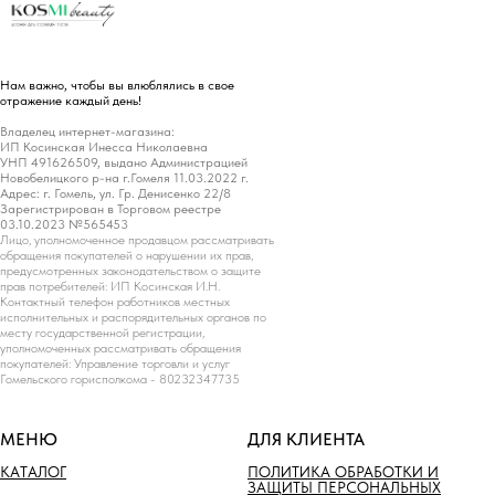
Нам важно, чтобы вы влюблялись в свое
отражение каждый день!
Владелец интернет-магазина:
ИП Косинская Инесса Николаевна
УНП 491626509, выдано Администрацией
Новобелицкого р-на г.Гомеля 11.03.2022 г.
Адрес: г. Гомель, ул. Гр. Денисенко 22/8
Зарегистрирован в Торговом реестре
03.10.2023 №565453
Лицо, уполномоченное продавцом рассматривать
обращения покупателей о нарушении их прав,
предусмотренных законодательством о защите
прав потребителей: ИП Косинская И.Н.
Контактный телефон работников местных
исполнительных и распорядительных органов по
месту государственной регистрации,
уполномоченных рассматривать обращения
покупателей: Управление торговли и услуг
Гомельского горисполкома - 80232347735
МЕНЮ
ДЛЯ КЛИЕНТА
КАТАЛОГ
ПОЛИТИКА ОБРАБОТКИ И
ЗАЩИТЫ ПЕРСОНАЛЬНЫХ