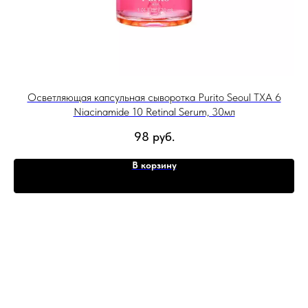
Осветляющая капсульная сыворотка Purito Seoul TXA 6
Niacinamide 10 Retinal Serum, 30мл
98
руб.
В корзину