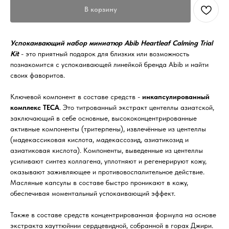
В корзину
Успокаивающий набор миниатюр Abib Heartleaf Calming Trial
Kit
- это приятный подарок для близких или возможность
познакомится с успокаивающей линейкой бренда Abib и найти
своих фаворитов.
Ключевой компонент в составе средств -
инкапсулированный
комплекс TECA
. Это титрованный экстракт центеллы азиатской,
заключающий в себе основные, высококонцентрированные
активные компоненты (тритерпены), извлечённые из центеллы
(мадекассиковая кислота, мадекассозид, азиатикозид и
азиатиковая кислота). Компоненты, выведенные из центеллы
усиливают синтез коллагена, уплотняют и регенерируют кожу,
оказывают заживляющее и противовоспалительное действие.
Масляные капсулы в составе быстро проникают в кожу,
обеспечивая моментальный успокаивающий эффект.
Также в составе средств концентрированная формула на основе
экстракта хауттюйнии сердцевидной, собранной в горах Джири.