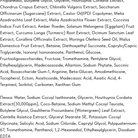
Propanediol, Butylene Glycol, Glycerin, Houttuynia Cordata Extract,
Chondrus Crispus Extract, Chlorella Vulgaris Extract, Saccharum
Officinarum (Sugarcane) Extract, Castor Oil/IPDI Copolymer, Melia
Azadirachta Leaf Extract, Melia Azadirachta Flower Extract, Coccinia
Indica Fruit Extract, Amber Powder, Solanum Melongena (Eggplant) Fruit
Extract, Curcuma Longa (Turmeric) Root Extract, Ocimum Sanctum Leaf
Extract, Corallina Officinalis Extract, Moringa Oleifera Seed Oil, Malus
Domestica Fruit Extract, Betaine, Diethoxyethyl Succinate, Caprylic/Capric
Triglyceride, Isononyl Isononanoate, Panthenol, Glucose,
Fructooligosaccharides, Fructose, Tromethamine, Pentylene Glycol,
Ethylhexylglycerin, Madecassoside, Allantoin, Sodium Phytate, Succinic
Acid, Biosaccharide Gum-1, Arginine, Beta-Glucan, Amodimethicone,
Tocopherol, Ectoin, Asiaticoside, Madecassic Acid, Asiatic Acid, 4-
Terpineol, Sorbitol, Carbomer, Xanthan Gum
Пенка: Water, Sodium Cocoyl Isethionate, Glycerin, Houttuynia Cordata
Extract(30,000ppm), Coco-Betaine, Sodium Methyl Cocoyl Taurate,
Butylene Glycol, Gaultheria Procumbens (Wintergreen) Leaf Extract,
Centella Asiatica Extract, Glyceryl Stearate SE, Potassium Cocoyl
Glycinate, Salicylic Acid, Sodium Chloride, Caprylyl Glycol, Polyquaternium-
67, Tromethamine, Panthenol, 1,2-Hexanediol, Ethylhexylglycerin, Disodium
EDTA