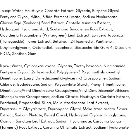
Тонер: Water, Houttuynia Cordata Extract, Glycerin, Butylene Glycol,
Pentylene Glycol, Xylitol, Bifida Ferment Lysate, Sodium Hyaluronate,
Glycine Soja (Soybean) Seed Extract, Centella Asiatica Extract,
Hydrolyzed Hyaluronic Acid, Scutellaria Baicalensis Root Extract,
Gaultheria Procumbens (Wintergreen) Leaf Extract, Lonicera Japonica
(Honeysuckle) Flower Extract, Betaine, 1,2-Hexanediol, Panthenol,
Ethylhexylglycerin, Octanediol, Tocopherol, Biosaccharide Gum-4, Disodium
EDTA, Xanthan Gum
Крем: Water, Cyclohexasiloxane, Glycerin, Triethylhexanoin, Niacinamide,
Pentylene Glycol,1,2-Hexanediol, Polyglyceryl-3 Polydimethylsiloxyethyl
Dimethicone, Lauryl Dimethicone/Polyglycerin-3 Crosspolymer, Sodium
Chloride, Isododecane, Sodium Polyacrylate Starch, Phenyl Trimethicone,
Dimethicone/Vinyl Dimethicone Crosspolymer,Vinyl Dimethicone/Methicone
Silsesquioxane Crosspolymer, Sodium Citrate, Houttuynia Cordata Extract,
Panthenol, Propanediol, Silica, Melia Azadirachta Leaf Extract,
Dipotassium Glycyrrhizate, Dipropylene Glycol, Melia Azadirachta Flower
Extract, Sodium Phytate, Benzyl Glycol, Hydrolyzed Glycosaminoglycans,
Ocimum Sanctum Leaf Extract, Sodium Hyaluronate, Curcuma Longa
(Turmeric) Root Extract, Corallina Officinalis Extract, Sodium Hyaluronate